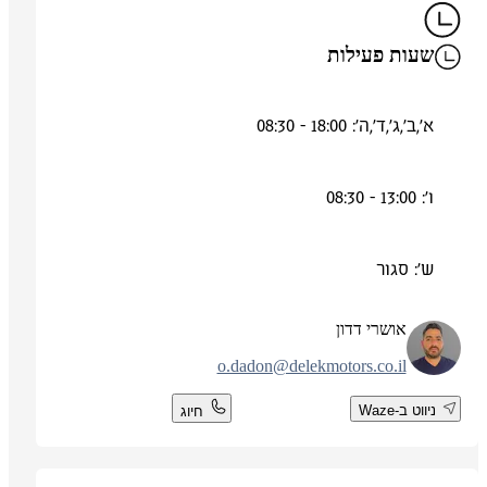
שעות פעילות
א',ב',ג',ד',ה': 18:00 - 08:30
ו': 13:00 - 08:30
ש': סגור
אושרי דדון
o.dadon@delekmotors.co.il
ניווט ב-Waze
חיוג