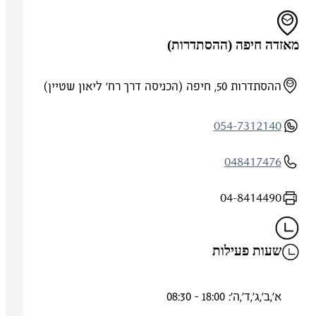
מאזדה חיפה (ההסתדרות)
ההסתדרות 50, חיפה (הכניסה דרך רח' ליאון שטיין)
054-7312140
048417476
04-8414490
שעות פעילות
א',ב',ג',ד',ה': 18:00 - 08:30