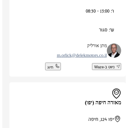
ו': 13:00 - 08:30
ש': סגור
מתן אורליק
m.orlick@delekmotors.co.il
ניווט ב-Waze
חיוג
מאזדה חיפה (יפו)
יפו 124, חיפה