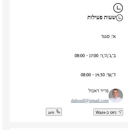
שעות פעילות
א': סגור
ב',ג',ה',ו': 17:00 - 08:00
ד',ש': 14:30 - 08:00
פריד דאבול
daboulf@gmail.com
ניווט ב-Waze
חיוג