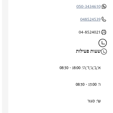
050-3434610
048524539
04-8524021
שעות פעילות
א',ב',ג',ד',ה': 18:00 - 08:30
ו': 13:00 - 08:30
ש': סגור