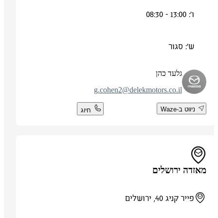
ו': 13:00 - 08:30
ש': סגור
גלעד כהן
g.cohen2@delekmotors.co.il
ניווט ב-Waze
חיוג
מאזדה ירושלים
פייר קניג 40, ירושלים