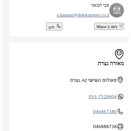
אבי חמאני
a.hamani@delekmotors.co.il
ניווט ב-Waze
חיוג
מאזדה נצרת
פאולוס השישי 42, נצרת
053-7528404
046467380
046888738