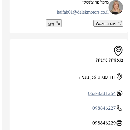
מיכל פרוצ'נסקי
haifab01@delekmotors.co.il
ניווט ב-Waze
חיוג
מאזדה נתניה
דוד פנקס 36, נתניה
053-3331354
098846227
098846229