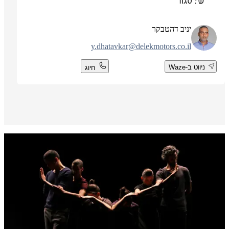
ש': סגור
יניב דהטבקר
y.dhatavkar@delekmotors.co.il
ניווט ב-Waze
חיוג