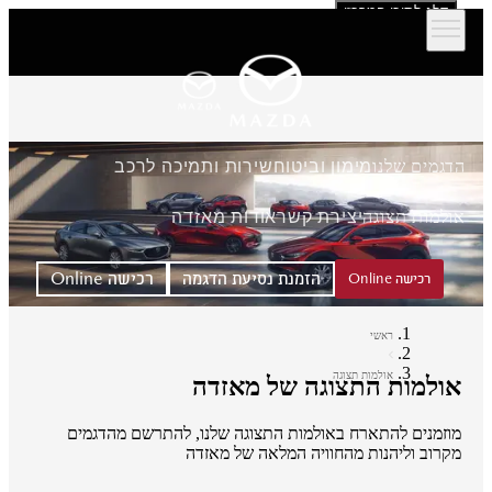
דלג לתוכן המרכזי
הדגמים שלנו
מימון וביטוח
שירות ותמיכה לרכב
אולמות תצוגה
יצירת קשר
אודות מאזדה
הזמנת נסיעת הדגמה
רכישה Online
רכישה Online
ראשי
אולמות תצוגה
אולמות התצוגה של מאזדה
מוזמנים להתארח באולמות התצוגה שלנו, להתרשם מהדגמים
מקרוב וליהנות מהחוויה המלאה של מאזדה