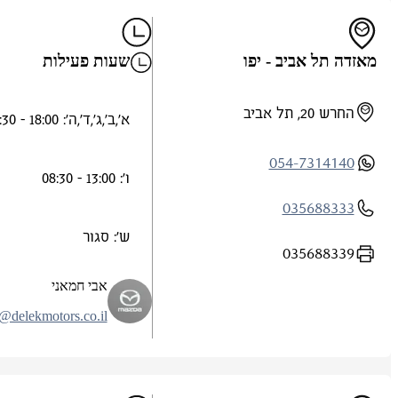
מאזדה תל אביב - יפו
שעות פעילות
החרש 20, תל אביב
א',ב',ג',ד',ה': 18:00 - 08:30
054-7314140
ו': 13:00 - 08:30
035688333
ש': סגור
035688339
אבי חמאני
@delekmotors.co.il