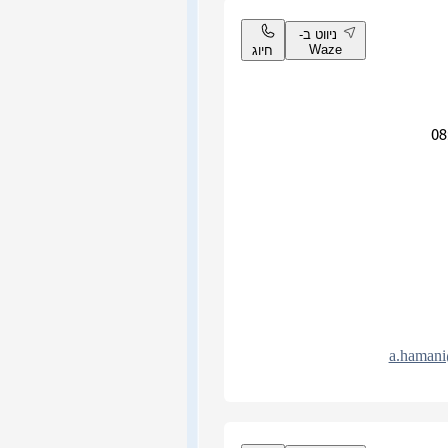
ניווט ב-
Waze
חיוג
a.hamani