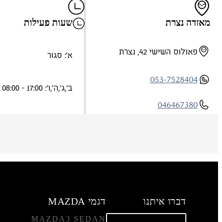
מאזדה נצרת
שעות פעילות
פאולוס השישי 42, נצרת
א': סגור
053-7528404
ב',ג',ה',ו': 17:00 - 08:00
046467380
ד',ש': 14:30 - 08:00
046888738
פריד דאבול
aboulf@gmail.com
דברו איתנו
דגמי MAZDA
MAZDA3 SEDAN