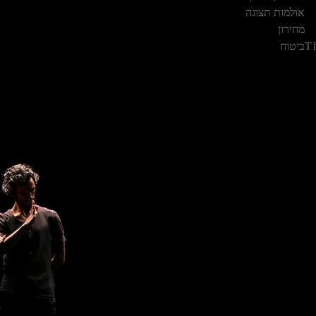
Waze
חיוג
אולמות תצוגה
מחירון
T
ביטוח
m.orlick
ניווט ב-
Waze
חיוג