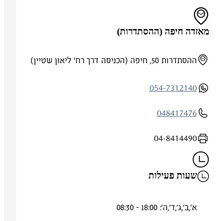
מאזדה חיפה (ההסתדרות)
ההסתדרות 50, חיפה (הכניסה דרך רח' ליאון שטיין)
054-7312140
048417476
04-8414490
שעות פעילות
א',ב',ג',ד',ה': 18:00 - 08:30