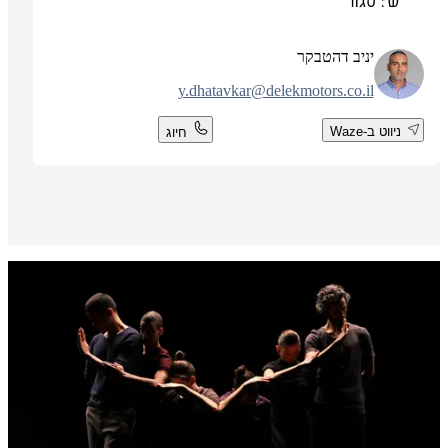
ש': סגור
יניב דהטבקר
y.dhatavkar@delekmotors.co.il
ניווט ב-Waze
חיוג