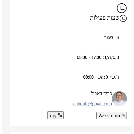
שעות פעילות
א': סגור
ב',ג',ה',ו': 17:00 - 08:00
ד',ש': 14:30 - 08:00
פריד דאבול
daboulf@gmail.com
ניווט ב-Waze
חיוג