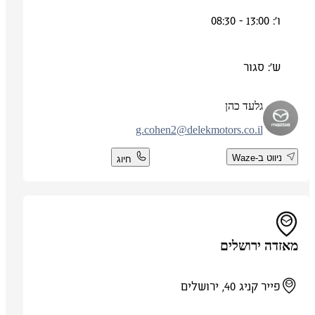
ו': 13:00 - 08:30
ש': סגור
גלעד כהן
g.cohen2@delekmotors.co.il
ניווט ב-Waze
חיוג
מאזדה ירושלים
פייר קניג 40, ירושלים