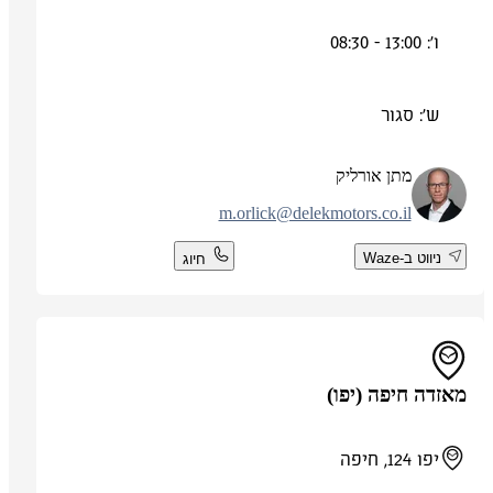
ו': 13:00 - 08:30
ש': סגור
מתן אורליק
m.orlick@delekmotors.co.il
ניווט ב-Waze
חיוג
מאזדה חיפה (יפו)
יפו 124, חיפה