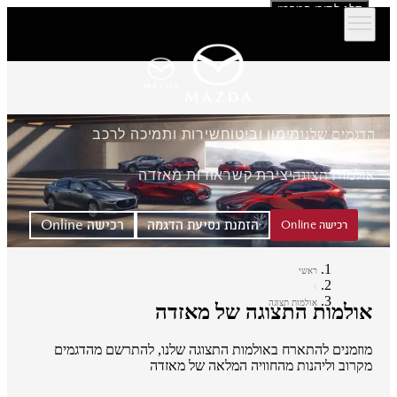
דלג לתוכן המרכזי
הדגמים שלנו
מימון וביטוח
שירות ותמיכה לרכב
אולמות תצוגה
יצירת קשר
אודות מאזדה
הזמנת נסיעת הדגמה
רכישה Online
רכישה Online
ראשי
אולמות תצוגה
אולמות התצוגה של מאזדה
מוזמנים להתארח באולמות התצוגה שלנו, להתרשם מהדגמים
מקרוב וליהנות מהחוויה המלאה של מאזדה