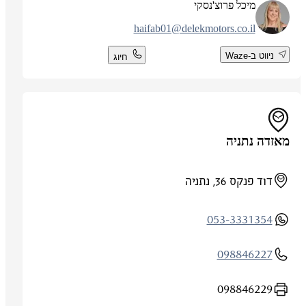
מיכל פרוצ'נסקי
haifab01@delekmotors.co.il
ניווט ב-Waze
חיוג
מאזדה נתניה
דוד פנקס 36, נתניה
053-3331354
098846227
098846229