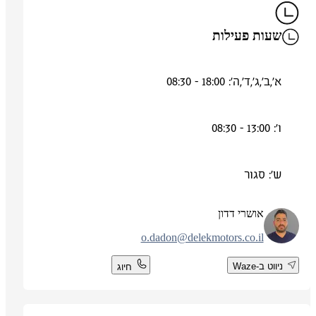
שעות פעילות
א',ב',ג',ד',ה': 18:00 - 08:30
ו': 13:00 - 08:30
ש': סגור
אושרי דדון
o.dadon@delekmotors.co.il
ניווט ב-Waze
חיוג