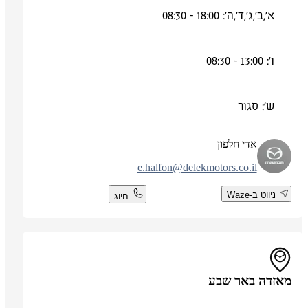
א',ב',ג',ד',ה': 18:00 - 08:30
ו': 13:00 - 08:30
ש': סגור
אדי חלפון
e.halfon@delekmotors.co.il
ניווט ב-Waze
חיוג
מאזדה באר שבע