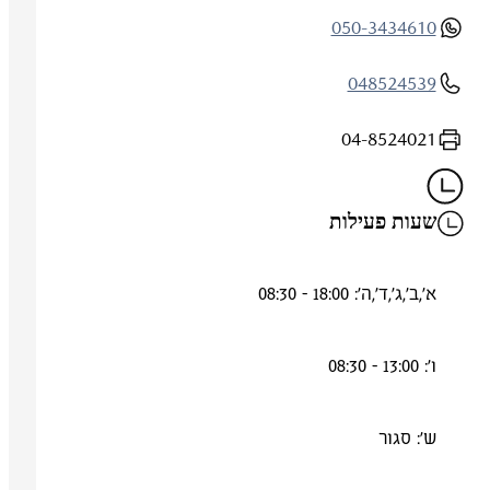
050-3434610
048524539
04-8524021
שעות פעילות
א',ב',ג',ד',ה': 18:00 - 08:30
ו': 13:00 - 08:30
ש': סגור