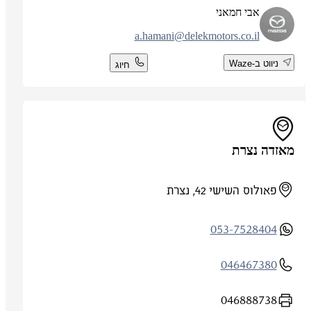
אבי חמאני
a.hamani@delekmotors.co.il
ניווט ב-Waze
חיוג
מאזדה נצרת
פאולוס השישי 42, נצרת
053-7528404
046467380
046888738