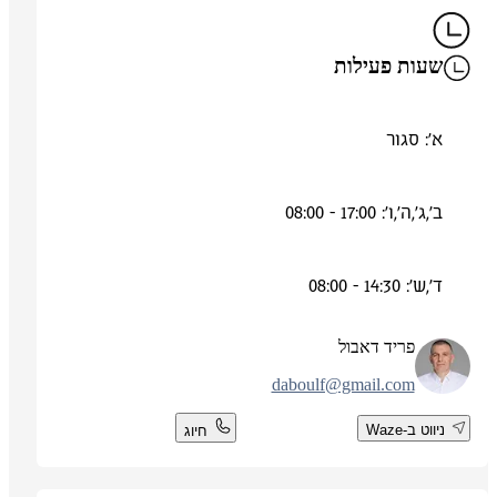
שעות פעילות
א': סגור
ב',ג',ה',ו': 17:00 - 08:00
ד',ש': 14:30 - 08:00
פריד דאבול
daboulf@gmail.com
ניווט ב-Waze
חיוג