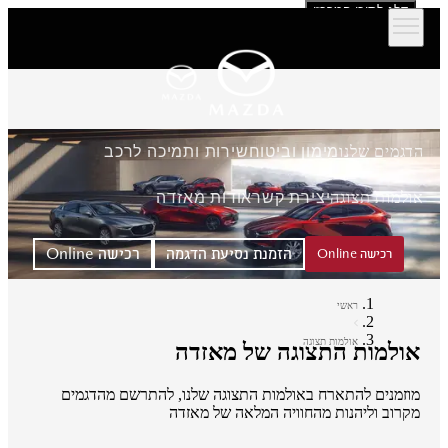
דלג לתוכן המרכזי
הדגמים שלנו
מימון וביטוח
שירות ותמיכה לרכב
אולמות תצוגה
יצירת קשר
אודות מאזדה
הזמנת נסיעת הדגמה
רכישה Online
רכישה Online
ראשי
אולמות תצוגה
אולמות התצוגה של מאזדה
מוזמנים להתארח באולמות התצוגה שלנו, להתרשם מהדגמים
מקרוב וליהנות מהחוויה המלאה של מאזדה