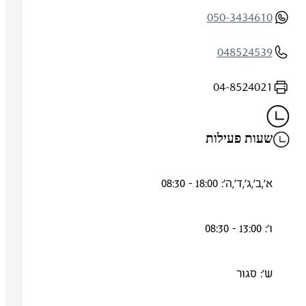
050-3434610
048524539
04-8524021
שעות פעילות
א',ב',ג',ד',ה': 18:00 - 08:30
ו': 13:00 - 08:30
ש': סגור