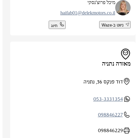
מיכל פרוצ'נסקי
haifab01@delekmotors.co.il
ניווט ב-Waze
חיוג
מאזדה נתניה
דוד פנקס 36, נתניה
053-3331354
098846227
098846229