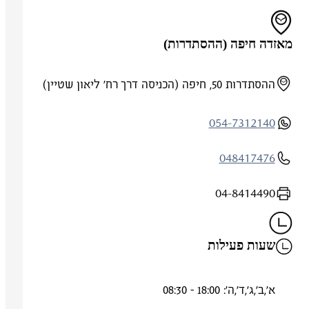
מאזדה חיפה (ההסתדרות)
ההסתדרות 50, חיפה (הכניסה דרך רח' ליאון שטיין)
054-7312140
048417476
04-8414490
שעות פעילות
א',ב',ג',ד',ה': 18:00 - 08:30