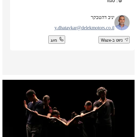
ש': סגור
יניב דהטבקר
y.dhatavkar@delekmotors.co.il
ניווט ב-Waze
חיוג