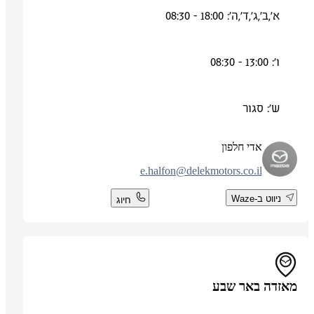
א',ב',ג',ד',ה': 18:00 - 08:30
ו': 13:00 - 08:30
ש': סגור
אדי חלפון
e.halfon@delekmotors.co.il
ניווט ב-Waze
חיוג
מאזדה באר שבע