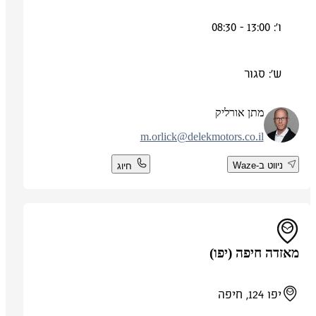
ו': 13:00 - 08:30
ש': סגור
מתן אורליק
m.orlick@delekmotors.co.il
ניווט ב-Waze
חיוג
מאזדה חיפה (יפו)
יפו 124, חיפה