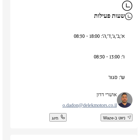
שעות פעילות
א',ב',ג',ד',ה': 18:00 - 08:30
ו': 13:00 - 08:30
ש': סגור
אושרי דדון
o.dadon@delekmotors.co.il
ניווט ב-Waze
חיוג