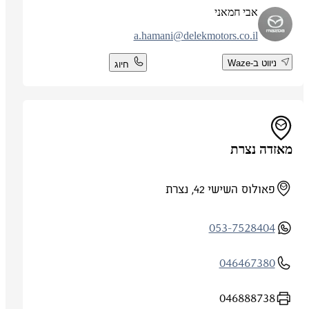
אבי חמאני
a.hamani@delekmotors.co.il
ניווט ב-Waze
חיוג
מאזדה נצרת
פאולוס השישי 42, נצרת
053-7528404
046467380
046888738