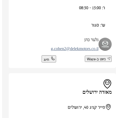
ו': 13:00 - 08:30
ש': סגור
גלעד כהן
g.cohen2@delekmotors.co.il
ניווט ב-Waze
חיוג
מאזדה ירושלים
פייר קניג 40, ירושלים