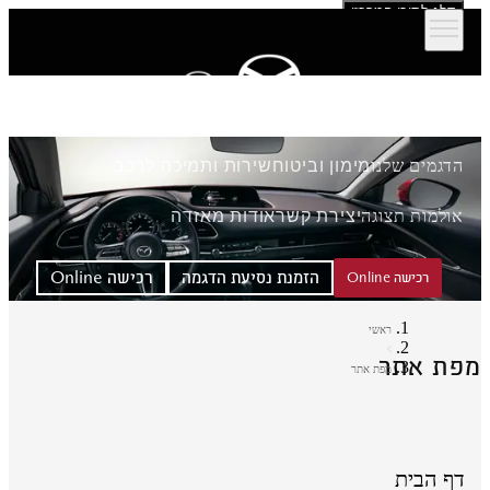
דלג לתוכן המרכזי
הדגמים שלנו
מימון וביטוח
שירות ותמיכה לרכב
אולמות תצוגה
יצירת קשר
אודות מאזדה
הזמנת נסיעת הדגמה
רכישה Online
רכישה Online
ראשי
פת אתר
מפת אתר
דף הבית