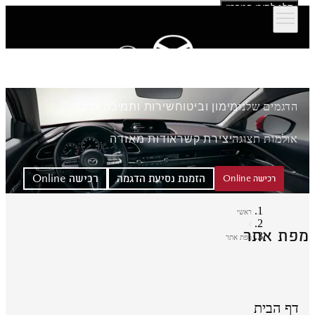
דלג לתוכן המרכזי
הדגמים שלנו
מימון וביטוח
שירות ותמיכה לרכב
אולמות תצוגה
יצירת קשר
אודות מאזדה
הזמנת נסיעת הדגמה
רכישה Online
רכישה Online
ראשי
פת אתר
מפת אתר
דף הבית