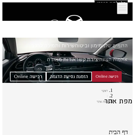
דלג לתוכן המרכזי
הדגמים שלנו
מימון וביטוח
שירות ותמיכה לרכב
אולמות תצוגה
יצירת קשר
אודות מאזדה
הזמנת נסיעת הדגמה
רכישה Online
רכישה Online
ראשי
פת אתר
מפת אתר
דף הבית