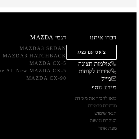
דברו איתנו
דגמי MAZDA
MAZDA3 SEDAN
צ'אט עם נציג
MAZDA3 HATCHBACK
אולמות תצוגה
MAZDA CX-5
שירות לקוחות
he All New MAZDA CX-5
מייל
MAZDA CX-90
מידע נוסף
בואו להכיר את מאזדה
מדיניות פרטיות
תנאי שימוש
הצהרת נגישות
מפת אתר