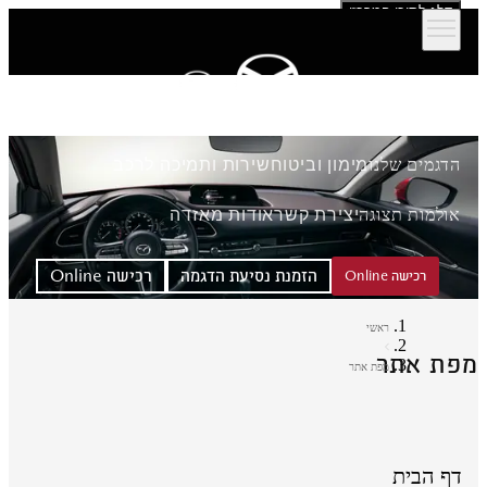
דלג לתוכן המרכזי
הדגמים שלנו
מימון וביטוח
שירות ותמיכה לרכב
אולמות תצוגה
יצירת קשר
אודות מאזדה
הזמנת נסיעת הדגמה
רכישה Online
רכישה Online
ראשי
פת אתר
מפת אתר
דף הבית