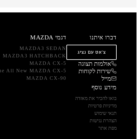
דברו איתנו
דגמי MAZDA
MAZDA3 SEDAN
צ'אט עם נציג
MAZDA3 HATCHBACK
אולמות תצוגה
MAZDA CX-5
שירות לקוחות
he All New MAZDA CX-5
מייל
MAZDA CX-90
מידע נוסף
בואו להכיר את מאזדה
מדיניות פרטיות
תנאי שימוש
הצהרת נגישות
מפת אתר