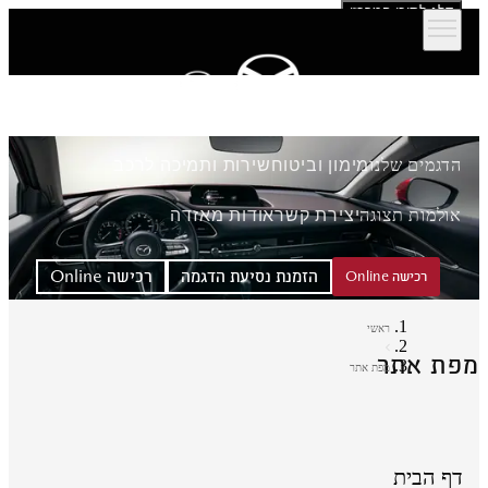
דלג לתוכן המרכזי
הדגמים שלנו
מימון וביטוח
שירות ותמיכה לרכב
אולמות תצוגה
יצירת קשר
אודות מאזדה
הזמנת נסיעת הדגמה
רכישה Online
רכישה Online
ראשי
פת אתר
מפת אתר
דף הבית