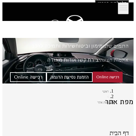
דלג לתוכן המרכזי
הדגמים שלנו
מימון וביטוח
שירות ותמיכה לרכב
אולמות תצוגה
יצירת קשר
אודות מאזדה
הזמנת נסיעת הדגמה
רכישה Online
רכישה Online
ראשי
פת אתר
מפת אתר
דף הבית