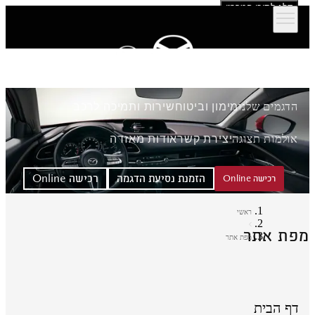
דלג לתוכן המרכזי
הדגמים שלנו
מימון וביטוח
שירות ותמיכה לרכב
אולמות תצוגה
יצירת קשר
אודות מאזדה
הזמנת נסיעת הדגמה
רכישה Online
רכישה Online
ראשי
פת אתר
מפת אתר
דף הבית