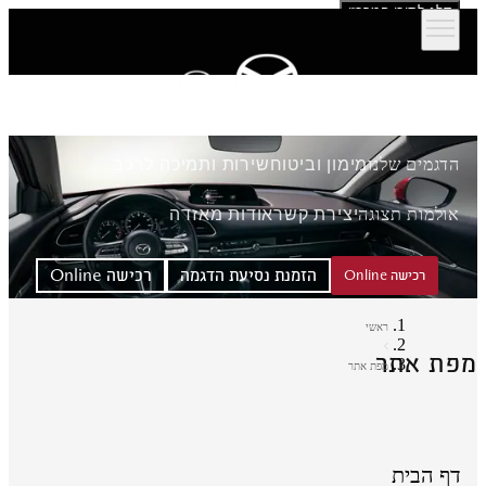
דלג לתוכן המרכזי
הדגמים שלנו
מימון וביטוח
שירות ותמיכה לרכב
אולמות תצוגה
יצירת קשר
אודות מאזדה
הזמנת נסיעת הדגמה
רכישה Online
רכישה Online
ראשי
פת אתר
מפת אתר
דף הבית