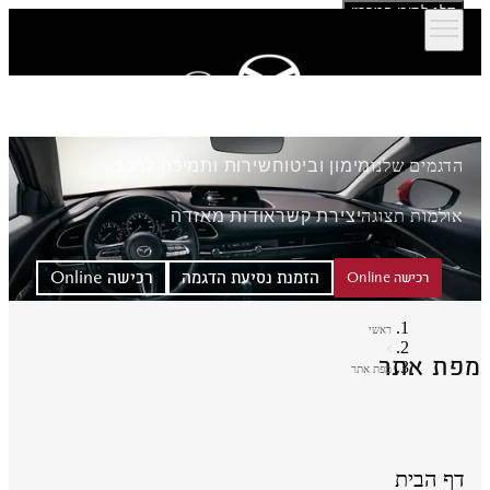
דלג לתוכן המרכזי
הדגמים שלנו
מימון וביטוח
שירות ותמיכה לרכב
אולמות תצוגה
יצירת קשר
אודות מאזדה
הזמנת נסיעת הדגמה
רכישה Online
רכישה Online
ראשי
פת אתר
מפת אתר
דף הבית