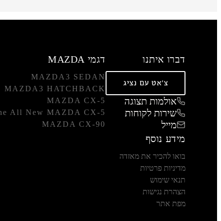
דברו איתנו
דגמי MAZDA
MAZDA3 SEDAN
צ'אט עם נציג
MAZDA3 HATCHBACK
אולמות תצוגה
MAZDA CX-5
שירות לקוחות
he All New MAZDA CX-5
מייל
MAZDA CX-90
מידע נוסף
בואו להכיר את מאזדה
מדיניות פרטיות
תנאי שימוש
הצהרת נגישות
מפת אתר