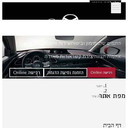
דלג לתוכן המרכזי
הדגמים שלנו
מימון וביטוח
שירות ותמיכה לרכב
אולמות תצוגה
יצירת קשר
אודות מאזדה
הזמנת נסיעת הדגמה
רכישה Online
רכישה Online
ראשי
פת אתר
מפת אתר
דף הבית