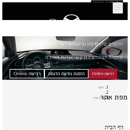
דלג לתוכן המרכזי
הדגמים שלנו
מימון וביטוח
שירות ותמיכה לרכב
אולמות תצוגה
יצירת קשר
אודות מאזדה
הזמנת נסיעת הדגמה
רכישה Online
רכישה Online
ראשי
פת אתר
מפת אתר
דף הבית