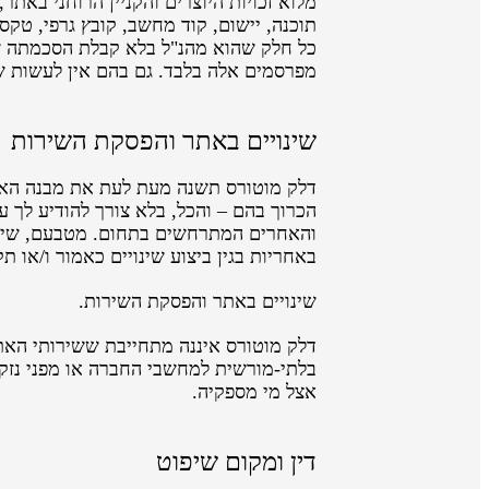
מלוא זכויות היוצרים והקניין הרוחני באת
תוכנה, יישום, קוד מחשב, קובץ גרפי, טקס
כל חלק שהוא מהנ"ל בלא קבלת הסכמתה ש
מפרסמים אלה בלבד. גם בהם אין לעשות 
שינויים באתר והפסקת השירות
דלק מוטורס תשנה מעת לעת את מבנה האתר
הכרוך בהם – והכל, בלא צורך להודיע לך ע
והאחרים המתרחשים בתחום. מטבעם, שינויי
באחריות בגין ביצוע שינויים כאמור ו/או 
שינויים באתר והפסקת השירות.
דלק מוטורס איננה מתחייבת ששירותי האתר 
בלתי-מורשית למחשבי החברה או מפני נזקים
אצל מי מספקיה.
דין ומקום שיפוט