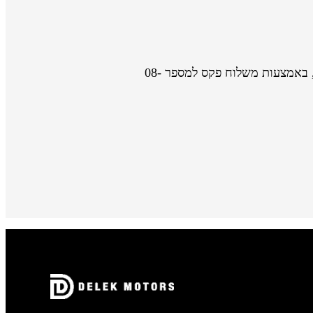
, או בכתובת אזור התעשייה ניר צבי, ת.ד. 200, באמצעות משלוח פקס למספר 08-