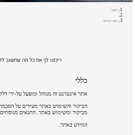
ראשי
תנאי שימוש
ריכזנו לך את כל מה שחשוב לד
כללי
אתר אינטרנט זה מנוהל ומופעל על-ידי דלק מוטורס בע"מ ח.פ 510947153 שכתובתה ת.ד 200 ניר צבי 
הביקור והשימוש באתר מעידים על הסכמתך
מביקור ומשימוש באתר. התנאים מנוסחים ב
המידע באתר.