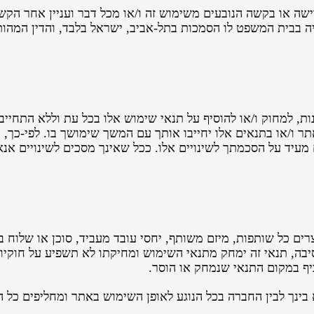
שה או בקשה הנובעים משימוש זה ו/או מכל דבר ועניין אחר הקשור
ה בבית המשפט לו הסמכות בתל-אביב, ישראל בלבד, והדין המהותי
, למחוק ו/או להוסיף על תנאי שימוש אלו בכל עת וללא התחייבו
ר ו/או בתנאים אלו יחייבו אותך עם המשך שימושך בו. לפי-כך, א
מעיד על הסכמתך לשינויים אלו. ככל שאינך מסכים לשינויים א
צרים כל שותפות, מיזם משותף, יחסי עובד מעביד, סוכן או שלוח 
סיבה, תנאי זה ימחק מתנאי השימוש ומחיקתו לא תשפיע על חוקי
יף במקום התנאי שנמחק או הוסר.
ינך לבין החברה בכל הנוגע לאופן השימוש באתר ומחליפים כל ה