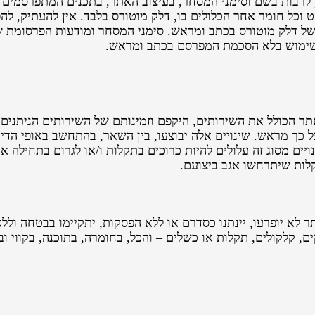
ר, לרבות בשם וסימני המסחר, בעיצוב האתר, בתכנים המתפרסמים 
ט וכל חומר אחר הכלולים בו, דלק מוטורס בלבד. אין להעתיק, להפ
ל דלק מוטורס בכתב ומראש. סימני המסחר ומודעות הפרסומת ש
שימוש בלא הסכמת המפרסם בכתב ומראש.
 הכולל את השירותים, היקפם וזמינותם של השירותים הניתנים 
ל כך מראש. שינויים אלה יבוצעו, בין השאר, בהתחשב באופי הדינמ
ם מסוג זה עלולים להיות כרוכים בתקלות ו/או לגרום בתחילה אי
תקלות שיתרחשו אגב ביצועם.
לא יופרעו, יינתנו כסדרם או ללא הפסקות, יתקיימו בבטחה וללא ט
, קלקולים, תקלות או כשלים – והכל, בחומרה, בתוכנה, בקווי ו