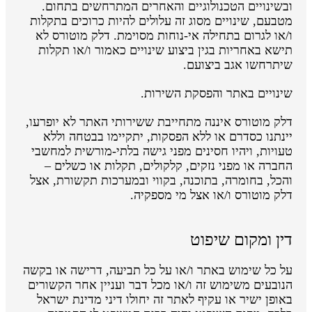
ובשינויים הטכנולוגיים והאחרים המתרחשים בתחום.
מטבעם, שינויים מסוג זה עלולים להיות כרוכים בתקלות
ו/או לגרום בתחילה אי-נוחות מסוימת. דלק מוטורס לא
תישא באחריות בגין ביצוע שינויים כאמור ו/או תקלות
שיתרחשו אגב ביצועם.
שינויים באתר והפסקת השירות.
דלק מוטורס איננה מתחייבת ששירותי האתר לא יופרעו,
יינתנו כסדרם או ללא הפסקות, יתקיימו בבטחה וללא
טעויות, ויהיו חסינים מפני גישה בלתי-מורשית למחשבי
החברה או מפני נזקים, קלקולים, תקלות או כשלים –
והכל, בחומרה, בתוכנה, בקווי ובמערכות תקשורת, אצל
דלק מוטורס ו/או אצל מי מספקיה.
דין ומקום שיפוט
על כל שימוש באתר ו/או על כל תביעה, דרישה או בקשה
הנובעים משימוש זה ו/או מכל דבר ועניין אחר הקשורים
באופן ישיר או עקיף לאתר זה יחולו דיני מדינת ישראל