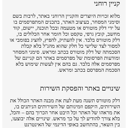
קניין רוחני
מלוא זכויות היוצרים והקניין הרוחני באתר, לרבות בשם
וסימני המסחר, בעיצוב האתר, בתכנים המתפרסמים בו
על ידי דלק מוטורס או מטעמה ובכל תוכנה, יישום, קוד
מחשב, קובץ גרפי, טקסט וכל חומר אחר הכלולים בו,
דלק מוטורס בלבד. אין להעתיק, להפיץ, להציג בפומבי או
למסור לצד שלישי כל חלק שהוא מהנ"ל בלא קבלת
הסכמתה של דלק מוטורס בכתב ומראש. סימני המסחר
ומודעות הפרסומת של מפרסמים באתר הם קניינם של
מפרסמים אלה בלבד. גם בהם אין לעשות שימוש בלא
הסכמת המפרסם בכתב ומראש.
שינויים באתר והפסקת השירות
דלק מוטורס תשנה מעת לעת את מבנה האתר הכולל את
השירותים, היקפם וזמינותם של השירותים הניתנים בו,
את מראהו של האתר וכל היבט אחר הכרוך בהם – והכל,
בלא צורך להודיע לך על כך מראש. שינויים אלה יבוצעו,
בין השאר, בהתחשב באופי הדינמי של האינטרנט