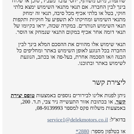
שותפות, מיזם משותף, יחסי עובד מעביד, סוכן או שלוח
בינך לבין החברה. אם תנאי מתנאי השימוש ימצא בלתי
חוקי, בטל או בלתי אכיף מכל סיבה, תנאי זה ימחק
מתנאי השימוש ומחיקתו לא תשפיע על חוקיות ותקפות
תנאי השימוש הנותרים. במקרה שכזה, יראו בקיומו של
תנאי דומה אחר אכיף במקום התנאי שנמחק או הוסר.
תנאי שימוש אלו מהווים את ההסכם המלא בינך לבין
החברה בכל הנוגע לאופן השימוש באתר ומחליפים כל
הבנה ו/או הסכמה אחרת, בעל-פה או בכתב, הנוגעת
לשימוש באתר ובתוכנו.
ליצירת קשר
ניתן לפנות אלינו לבירורים נוספים באמצעות
טופס יצירת
קשר
, או בכתובת אזור התעשייה ניר צבי, ת.ד. 200,
באמצעות משלוח פקס למספר 08-9139993,
בדוא"ל:
service1@delekmotors.co.il
או בטלפון מספר:
*2880