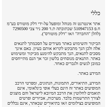
כללי
אתר אינטרנט זה מנוהל ומופעל על-ידי דלק מוטורס בע"מ
ח.פ 510947153 שכתובתה ת.ד 200 ניר צבי 7290500
(להלן "החברה" ו/או "דלק מוטורס").
הביקור והשימוש באתר מעידים על הסכמתך לתנאים
אלה ולכן הנך מתבקש לקרוא אותם בעיון. באם אינך
מסכים לתנאים, הנך מתבקש להימנע מביקור ומשימוש
באתר. התנאים מנוסחים בלשון זכר אך הנם מתייחסים
כמובן לנשים ולגברים כאחד.
המידע באתר.
המידע, התיאורים, התמונות, הנתונים, ומפרטי הרכב
המופיעים באתר זה הינם בעלי אופי בינלאומי, אינם
תואמים לחלוטין את הרכב המיובא לישראל והם מוצגים
לצורך התרשמות בלבד. מערכות, אביזרים ופרטים
המופיעים בצילומים ו/או בתיאורים שבאתר, אינם נכללים