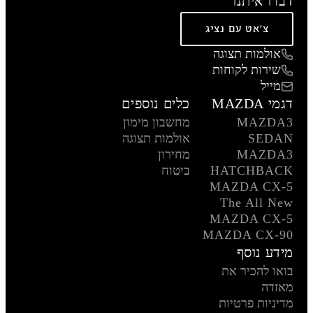
דברו איתנו
צ'אט עם נציג
אולמות תצוגה
שירות לקוחות
מייל
דגמי MAZDA
כלים נוספים
MAZDA3
מחשבון מימון
SEDAN
אולמות תצוגה
MAZDA3
מחירון
HATCHBACK
ביטוח
MAZDA CX-5
The All New
MAZDA CX-5
MAZDA CX-90
מידע נוסף
בואו להכיר את
מאזדה
מדיניות פרטיות