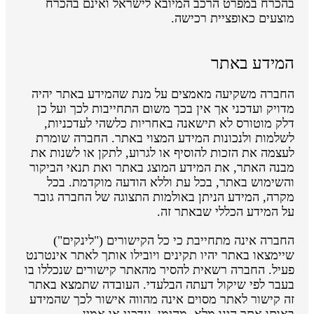
בהכרח במפרט הרכב המיובא לישראל ואינם בהכרח
מוצעים כאופציית רכישה.
המידע באתר
החברה משקיעה מאמצים על מנת שהמידע באתר יהיה
מדויק ועדכני אך אין בכך משום התחייבות לכך ועל כן
דלק מוטורס לא תישאנה באחריות כלשהי לעדכניות,
לשלמות ולנכונות המידע המצוי באתר. החברה שומרת
לעצמה את הזכות להוסיף או לגרוע, לתקן או לשנות את
מבנה האתר, את המידע המוצג באתר ואת תנאי הביקור
והשימוש באתר, בכל עת וללא הודעה מוקדמת. בכל
מקרה, המידע הניתן באולמות התצוגה של החברה גובר
על המידע הכללי שבאתר זה.
החברה אינה מתחייבת כי כל הקישורים ("לינקים")
שיימצאו באתר יהיו תקינים ויובילו אותך לאתר אינטרנט
פעיל. החברה רשאית להסיר מהאתר קישורים שנכללו בו
בעבר לפי שיקול דעתה הבלעדי. העובדה שתמצא באתר
זה קישור לאתר מסוים אינה מהווה אישור לכך שהמידע
באותו אתר הינו מלא, מהימן, עדכני או אמין.