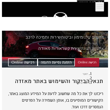
דלג לתוכן המרכזי
הדגמים שלנו
מימון וביטוח
שירות ותמיכה לרכב
אולמות תצוגה
יצירת קשר
אודות מאזדה
הזמנת נסיעת הדגמה
רכישה Online
רכישה Online
ראשי
תנאי הביקור והשימוש באתר מאזדה
תנאי שימוש
ריכזנו לך את כל מה שחשוב לדעת על המידע המוצג באתר,
הקישורים המופיעים בו, אופן השמירה על הפרטים
הנמסרים דרכו ועוד.