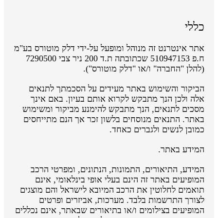
כללי
אתר אינטרנט זה מנוהל ומופעל על-ידי דלק מוטורס בע"מ
ח.פ 510947153 שכתובתה ת.ד 200 ניר צבי 7290500
(להלן "החברה" ו/או "דלק מוטורס").
הביקור והשימוש באתר מעידים על הסכמתך לתנאים
אלה ולכן הנך מתבקש לקרוא אותם בעיון. באם אינך
מסכים לתנאים, הנך מתבקש להימנע מביקור ומשימוש
באתר. התנאים מנוסחים בלשון זכר אך הנם מתייחסים
כמובן לנשים ולגברים כאחד.
המידע באתר.
המידע, התיאורים, התמונות, הנתונים, ומפרטי הרכב
המופיעים באתר זה הינם בעלי אופי בינלאומי, אינם
תואמים לחלוטין את הרכב המיובא לישראל והם מוצגים
לצורך התרשמות בלבד. מערכות, אביזרים ופרטים
המופיעים בצילומים ו/או בתיאורים שבאתר, אינם נכללים