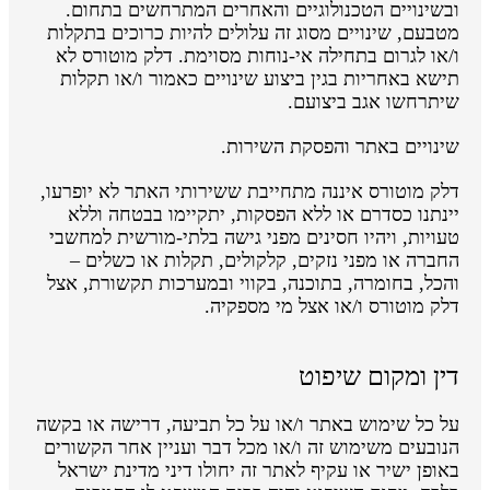
ובשינויים הטכנולוגיים והאחרים המתרחשים בתחום.
מטבעם, שינויים מסוג זה עלולים להיות כרוכים בתקלות
ו/או לגרום בתחילה אי-נוחות מסוימת. דלק מוטורס לא
תישא באחריות בגין ביצוע שינויים כאמור ו/או תקלות
שיתרחשו אגב ביצועם.
שינויים באתר והפסקת השירות.
דלק מוטורס איננה מתחייבת ששירותי האתר לא יופרעו,
יינתנו כסדרם או ללא הפסקות, יתקיימו בבטחה וללא
טעויות, ויהיו חסינים מפני גישה בלתי-מורשית למחשבי
החברה או מפני נזקים, קלקולים, תקלות או כשלים –
והכל, בחומרה, בתוכנה, בקווי ובמערכות תקשורת, אצל
דלק מוטורס ו/או אצל מי מספקיה.
דין ומקום שיפוט
על כל שימוש באתר ו/או על כל תביעה, דרישה או בקשה
הנובעים משימוש זה ו/או מכל דבר ועניין אחר הקשורים
באופן ישיר או עקיף לאתר זה יחולו דיני מדינת ישראל