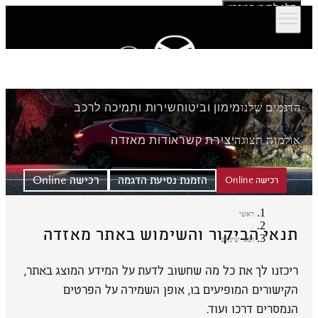
דלג לתוכן המרכזי
הדגמים שלנו
מימון וביטוח
שירות ותמיכה לרכב
אולמות תצוגה
יצירת קשר
אודות מאזדה
הזמנת נסיעת הדגמה
רכישה Online
רכישה Online
ראשי
תנאי הביקור והשימוש באתר מאזדה
תנאי שימוש
ריכזנו לך את כל מה שחשוב לדעת על המידע המוצג באתר,
הקישורים המופיעים בו, אופן השמירה על הפרטים
הנמסרים דרכו ועוד.