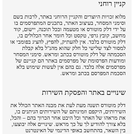
קניין רוחני
מלוא זכויות היוצרים והקניין הרוחני באתר, לרבות בשם
וסימני המסחר, בעיצוב האתר, בתכנים המתפרסמים בו
על ידי דלק מוטורס או מטעמה ובכל תוכנה, יישום, קוד
מחשב, קובץ גרפי, טקסט וכל חומר אחר הכלולים בו,
דלק מוטורס בלבד. אין להעתיק, להפיץ, להציג בפומבי או
למסור לצד שלישי כל חלק שהוא מהנ"ל בלא קבלת
הסכמתה של דלק מוטורס בכתב ומראש. סימני המסחר
ומודעות הפרסומת של מפרסמים באתר הם קניינם של
מפרסמים אלה בלבד. גם בהם אין לעשות שימוש בלא
הסכמת המפרסם בכתב ומראש.
שינויים באתר והפסקת השירות
דלק מוטורס תשנה מעת לעת את מבנה האתר הכולל את
השירותים, היקפם וזמינותם של השירותים הניתנים בו,
את מראהו של האתר וכל היבט אחר הכרוך בהם – והכל,
בלא צורך להודיע לך על כך מראש. שינויים אלה יבוצעו,
בין השאר, בהתחשב באופי הדינמי של האינטרנט