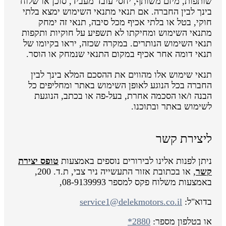
שותפות, מיזם משותף, יחסי עובד מעביד, סוכן או שלוח
בינך לבין החברה. אם תנאי מתנאי השימוש ימצא בלתי
חוקי, בטל או בלתי אכיף מכל סיבה, תנאי זה ימחק
מתנאי השימוש ומחיקתו לא תשפיע על חוקיות ותקפות
תנאי השימוש הנותרים. במקרה שכזה, יראו בקיומו של
תנאי דומה אחר אכיף במקום התנאי שנמחק או הוסר.
תנאי שימוש אלו מהווים את ההסכם המלא בינך לבין
החברה בכל הנוגע לאופן השימוש באתר ומחליפים כל
הבנה ו/או הסכמה אחרת, בעל-פה או בכתב, הנוגעת
לשימוש באתר ובתוכנו.
ליצירת קשר
ניתן לפנות אלינו לבירורים נוספים באמצעות
טופס יצירת
קשר
, או בכתובת אזור התעשייה ניר צבי, ת.ד. 200,
באמצעות משלוח פקס למספר 08-9139993,
בדוא"ל:
service1@delekmotors.co.il
או בטלפון מספר:
*2880