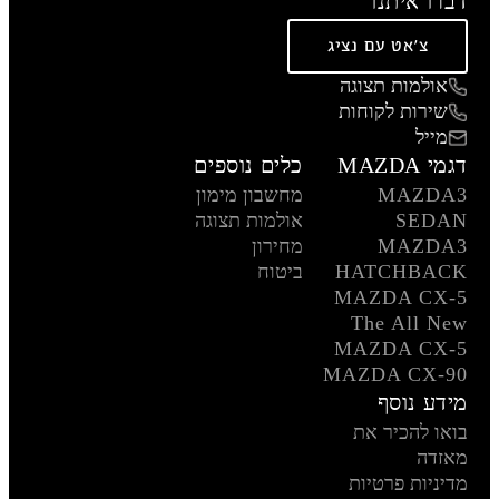
דברו איתנו
צ'אט עם נציג
אולמות תצוגה
שירות לקוחות
מייל
דגמי MAZDA
כלים נוספים
MAZDA3
מחשבון מימון
SEDAN
אולמות תצוגה
MAZDA3
מחירון
HATCHBACK
ביטוח
MAZDA CX-5
The All New
MAZDA CX-5
MAZDA CX-90
מידע נוסף
בואו להכיר את
מאזדה
מדיניות פרטיות