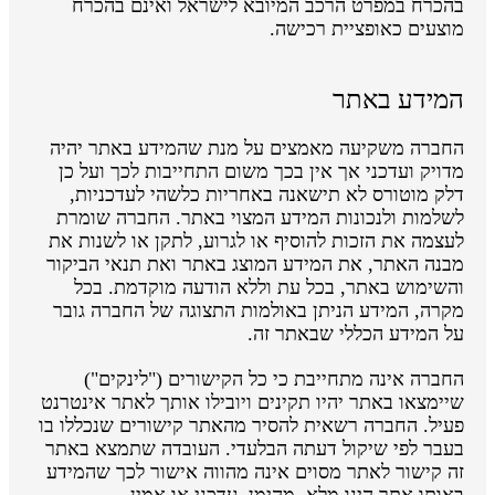
בהכרח במפרט הרכב המיובא לישראל ואינם בהכרח
מוצעים כאופציית רכישה.
המידע באתר
החברה משקיעה מאמצים על מנת שהמידע באתר יהיה
מדויק ועדכני אך אין בכך משום התחייבות לכך ועל כן
דלק מוטורס לא תישאנה באחריות כלשהי לעדכניות,
לשלמות ולנכונות המידע המצוי באתר. החברה שומרת
לעצמה את הזכות להוסיף או לגרוע, לתקן או לשנות את
מבנה האתר, את המידע המוצג באתר ואת תנאי הביקור
והשימוש באתר, בכל עת וללא הודעה מוקדמת. בכל
מקרה, המידע הניתן באולמות התצוגה של החברה גובר
על המידע הכללי שבאתר זה.
החברה אינה מתחייבת כי כל הקישורים ("לינקים")
שיימצאו באתר יהיו תקינים ויובילו אותך לאתר אינטרנט
פעיל. החברה רשאית להסיר מהאתר קישורים שנכללו בו
בעבר לפי שיקול דעתה הבלעדי. העובדה שתמצא באתר
זה קישור לאתר מסוים אינה מהווה אישור לכך שהמידע
באותו אתר הינו מלא, מהימן, עדכני או אמין.