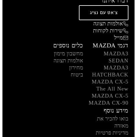
דברו איתנו
צ'אט עם נציג
אולמות תצוגה
שירות לקוחות
מייל
דגמי MAZDA
כלים נוספים
MAZDA3
מחשבון מימון
SEDAN
אולמות תצוגה
MAZDA3
מחירון
HATCHBACK
ביטוח
MAZDA CX-5
The All New
MAZDA CX-5
MAZDA CX-90
מידע נוסף
בואו להכיר את
מאזדה
מדיניות פרטיות