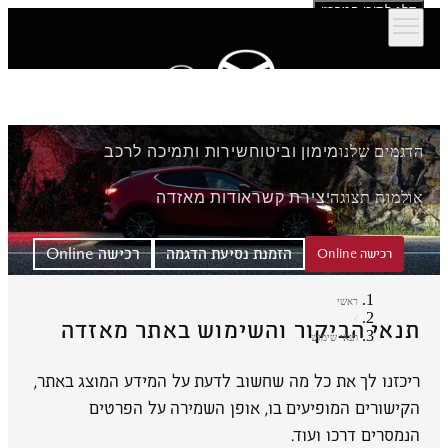
דלג לתוכן המרכזי
הדגמים שלנו
מימון וביטוח
שירות ותמיכה לרכב
אולמות תצוגה
יצירת קשר
אודות מאזדה
הזמנת נסיעת הדגמה
רכישה Online
רכישה Online
ראשי
תנאי הביקור והשימוש באתר מאזדה
תנאי שימוש
ריכזנו לך את כל מה שחשוב לדעת על המידע המוצג באתר,
הקישורים המופיעים בו, אופן השמירה על הפרטים
הנמסרים דרכו ועוד.