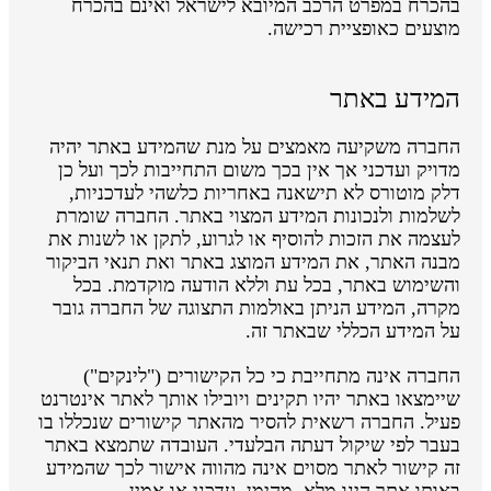
בהכרח במפרט הרכב המיובא לישראל ואינם בהכרח
מוצעים כאופציית רכישה.
המידע באתר
החברה משקיעה מאמצים על מנת שהמידע באתר יהיה
מדויק ועדכני אך אין בכך משום התחייבות לכך ועל כן
דלק מוטורס לא תישאנה באחריות כלשהי לעדכניות,
לשלמות ולנכונות המידע המצוי באתר. החברה שומרת
לעצמה את הזכות להוסיף או לגרוע, לתקן או לשנות את
מבנה האתר, את המידע המוצג באתר ואת תנאי הביקור
והשימוש באתר, בכל עת וללא הודעה מוקדמת. בכל
מקרה, המידע הניתן באולמות התצוגה של החברה גובר
על המידע הכללי שבאתר זה.
החברה אינה מתחייבת כי כל הקישורים ("לינקים")
שיימצאו באתר יהיו תקינים ויובילו אותך לאתר אינטרנט
פעיל. החברה רשאית להסיר מהאתר קישורים שנכללו בו
בעבר לפי שיקול דעתה הבלעדי. העובדה שתמצא באתר
זה קישור לאתר מסוים אינה מהווה אישור לכך שהמידע
באותו אתר הינו מלא, מהימן, עדכני או אמין.