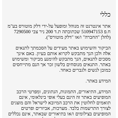
כללי
אתר אינטרנט זה מנוהל ומופעל על-ידי דלק מוטורס בע"מ
ח.פ 510947153 שכתובתה ת.ד 200 ניר צבי 7290500
(להלן "החברה" ו/או "דלק מוטורס").
הביקור והשימוש באתר מעידים על הסכמתך לתנאים
אלה ולכן הנך מתבקש לקרוא אותם בעיון. באם אינך
מסכים לתנאים, הנך מתבקש להימנע מביקור ומשימוש
באתר. התנאים מנוסחים בלשון זכר אך הנם מתייחסים
כמובן לנשים ולגברים כאחד.
המידע באתר.
המידע, התיאורים, התמונות, הנתונים, ומפרטי הרכב
המופיעים באתר זה הינם בעלי אופי בינלאומי, אינם
תואמים לחלוטין את הרכב המיובא לישראל והם מוצגים
לצורך התרשמות בלבד. מערכות, אביזרים ופרטים
המופיעים בצילומים ו/או בתיאורים שבאתר, אינם נכללים