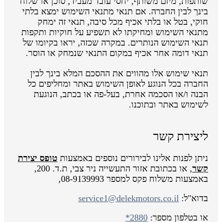
שותפות, מיזם משותף, יחסי עובד מעביד, סוכן או שלוח
בינך לבין החברה. אם תנאי מתנאי השימוש ימצא בלתי
חוקי, בטל או בלתי אכיף מכל סיבה, תנאי זה ימחק
מתנאי השימוש ומחיקתו לא תשפיע על חוקיות ותקפות
תנאי השימוש הנותרים. במקרה שכזה, יראו בקיומו של
תנאי דומה אחר אכיף במקום התנאי שנמחק או הוסר.
תנאי שימוש אלו מהווים את ההסכם המלא בינך לבין
החברה בכל הנוגע לאופן השימוש באתר ומחליפים כל
הבנה ו/או הסכמה אחרת, בעל-פה או בכתב, הנוגעת
לשימוש באתר ובתוכנו.
ליצירת קשר
ניתן לפנות אלינו לבירורים נוספים באמצעות
טופס יצירת
קשר
, או בכתובת אזור התעשייה ניר צבי, ת.ד. 200,
באמצעות משלוח פקס למספר 08-9139993,
בדוא"ל:
service1@delekmotors.co.il
או בטלפון מספר:
*2880