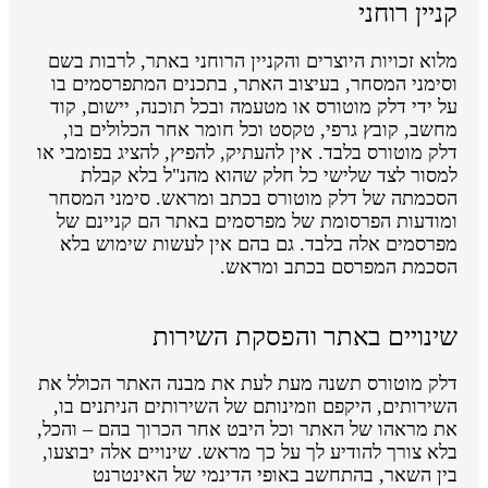
קניין רוחני
מלוא זכויות היוצרים והקניין הרוחני באתר, לרבות בשם
וסימני המסחר, בעיצוב האתר, בתכנים המתפרסמים בו
על ידי דלק מוטורס או מטעמה ובכל תוכנה, יישום, קוד
מחשב, קובץ גרפי, טקסט וכל חומר אחר הכלולים בו,
דלק מוטורס בלבד. אין להעתיק, להפיץ, להציג בפומבי או
למסור לצד שלישי כל חלק שהוא מהנ"ל בלא קבלת
הסכמתה של דלק מוטורס בכתב ומראש. סימני המסחר
ומודעות הפרסומת של מפרסמים באתר הם קניינם של
מפרסמים אלה בלבד. גם בהם אין לעשות שימוש בלא
הסכמת המפרסם בכתב ומראש.
שינויים באתר והפסקת השירות
דלק מוטורס תשנה מעת לעת את מבנה האתר הכולל את
השירותים, היקפם וזמינותם של השירותים הניתנים בו,
את מראהו של האתר וכל היבט אחר הכרוך בהם – והכל,
בלא צורך להודיע לך על כך מראש. שינויים אלה יבוצעו,
בין השאר, בהתחשב באופי הדינמי של האינטרנט