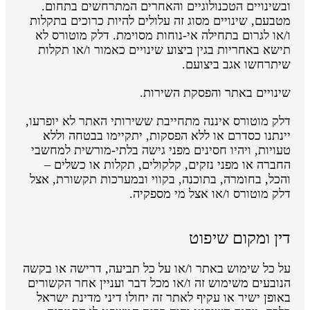
ובשינויים הטכנולוגיים והאחרים המתרחשים בתחום.
מטבעם, שינויים מסוג זה עלולים להיות כרוכים בתקלות
ו/או לגרום בתחילה אי-נוחות מסוימת. דלק מוטורס לא
תישא באחריות בגין ביצוע שינויים כאמור ו/או תקלות
שיתרחשו אגב ביצועם.
שינויים באתר והפסקת השירות.
דלק מוטורס איננה מתחייבת ששירותי האתר לא יופרעו,
יינתנו כסדרם או ללא הפסקות, יתקיימו בבטחה וללא
טעויות, ויהיו חסינים מפני גישה בלתי-מורשית למחשבי
החברה או מפני נזקים, קלקולים, תקלות או כשלים –
והכל, בחומרה, בתוכנה, בקווי ובמערכות תקשורת, אצל
דלק מוטורס ו/או אצל מי מספקיה.
דין ומקום שיפוט
על כל שימוש באתר ו/או על כל תביעה, דרישה או בקשה
הנובעים משימוש זה ו/או מכל דבר ועניין אחר הקשורים
באופן ישיר או עקיף לאתר זה יחולו דיני מדינת ישראל