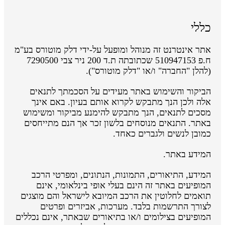
כללי
אתר אינטרנט זה מנוהל ומופעל על-ידי דלק מוטורס בע"מ
ח.פ 510947153 שכתובתה ת.ד 200 ניר צבי 7290500
(להלן "החברה" ו/או "דלק מוטורס").
הביקור והשימוש באתר מעידים על הסכמתך לתנאים
אלה ולכן הנך מתבקש לקרוא אותם בעיון. באם אינך
מסכים לתנאים, הנך מתבקש להימנע מביקור ומשימוש
באתר. התנאים מנוסחים בלשון זכר אך הנם מתייחסים
כמובן לנשים ולגברים כאחד.
המידע באתר.
המידע, התיאורים, התמונות, הנתונים, ומפרטי הרכב
המופיעים באתר זה הינם בעלי אופי בינלאומי, אינם
תואמים לחלוטין את הרכב המיובא לישראל והם מוצגים
לצורך התרשמות בלבד. מערכות, אביזרים ופרטים
המופיעים בצילומים ו/או בתיאורים שבאתר, אינם נכללים