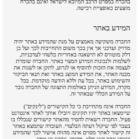
בהכרח במפרט הרכב המיובא לישראל ואינם בהכרח
מוצעים כאופציית רכישה.
המידע באתר
החברה משקיעה מאמצים על מנת שהמידע באתר יהיה
מדויק ועדכני אך אין בכך משום התחייבות לכך ועל כן
דלק מוטורס לא תישאנה באחריות כלשהי לעדכניות,
לשלמות ולנכונות המידע המצוי באתר. החברה שומרת
לעצמה את הזכות להוסיף או לגרוע, לתקן או לשנות את
מבנה האתר, את המידע המוצג באתר ואת תנאי הביקור
והשימוש באתר, בכל עת וללא הודעה מוקדמת. בכל
מקרה, המידע הניתן באולמות התצוגה של החברה גובר
על המידע הכללי שבאתר זה.
החברה אינה מתחייבת כי כל הקישורים ("לינקים")
שיימצאו באתר יהיו תקינים ויובילו אותך לאתר אינטרנט
פעיל. החברה רשאית להסיר מהאתר קישורים שנכללו בו
בעבר לפי שיקול דעתה הבלעדי. העובדה שתמצא באתר
זה קישור לאתר מסוים אינה מהווה אישור לכך שהמידע
באותו אתר הינו מלא, מהימן, עדכני או אמין.