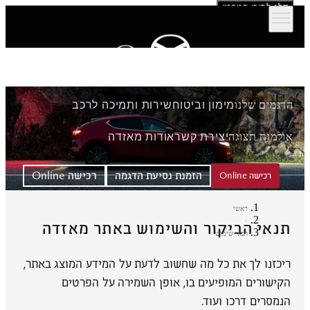
דלג לתוכן המרכזי
הדגמים שלנו
מימון וביטוח
שירות ותמיכה לרכב
אולמות תצוגה
יצירת קשר
אודות מאזדה
הזמנת נסיעת הדגמה
רכישה Online
רכישה Online
ראשי
תנאי הביקור והשימוש באתר מאזדה
תנאי שימוש
ריכזנו לך את כל מה שחשוב לדעת על המידע המוצג באתר,
הקישורים המופיעים בו, אופן השמירה על הפרטים
הנמסרים דרכו ועוד.