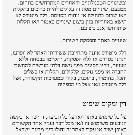
ובשינויים הטכנולוגיים והאחרים המתרחשים בתחום.
מטבעם, שינויים מסוג זה עלולים להיות כרוכים בתקלות
ו/או לגרום בתחילה אי-נוחות מסוימת. דלק מוטורס לא
תישא באחריות בגין ביצוע שינויים כאמור ו/או תקלות
שיתרחשו אגב ביצועם.
שינויים באתר והפסקת השירות.
דלק מוטורס איננה מתחייבת ששירותי האתר לא יופרעו,
יינתנו כסדרם או ללא הפסקות, יתקיימו בבטחה וללא
טעויות, ויהיו חסינים מפני גישה בלתי-מורשית למחשבי
החברה או מפני נזקים, קלקולים, תקלות או כשלים –
והכל, בחומרה, בתוכנה, בקווי ובמערכות תקשורת, אצל
דלק מוטורס ו/או אצל מי מספקיה.
דין ומקום שיפוט
על כל שימוש באתר ו/או על כל תביעה, דרישה או בקשה
הנובעים משימוש זה ו/או מכל דבר ועניין אחר הקשורים
באופן ישיר או עקיף לאתר זה יחולו דיני מדינת ישראל