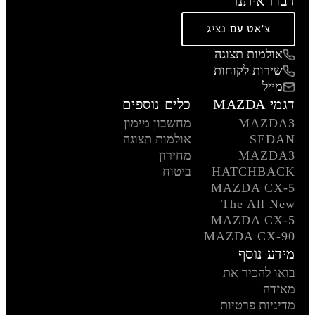
דברו איתנו
צ'אט עם נציג
אולמות תצוגה
שירות לקוחות
מייל
דגמי MAZDA
כלים נוספים
MAZDA3
מחשבון מימון
SEDAN
אולמות תצוגה
MAZDA3
מחירון
HATCHBACK
ביטוח
MAZDA CX-5
The All New
MAZDA CX-5
MAZDA CX-90
מידע נוסף
בואו להכיר את
מאזדה
מדיניות פרטיות