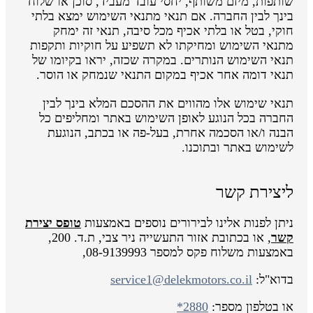
שותפות, מיזם משותף, יחסי עובד מעביד, סוכן או שלוח
בינך לבין החברה. אם תנאי מתנאי השימוש ימצא בלתי
חוקי, בטל או בלתי אכיף מכל סיבה, תנאי זה ימחק
מתנאי השימוש ומחיקתו לא תשפיע על חוקיות ותקפות
תנאי השימוש הנותרים. במקרה שכזה, יראו בקיומו של
תנאי דומה אחר אכיף במקום התנאי שנמחק או הוסר.
תנאי שימוש אלו מהווים את ההסכם המלא בינך לבין
החברה בכל הנוגע לאופן השימוש באתר ומחליפים כל
הבנה ו/או הסכמה אחרת, בעל-פה או בכתב, הנוגעת
לשימוש באתר ובתוכנו.
ליצירת קשר
ניתן לפנות אלינו לבירורים נוספים באמצעות
טופס יצירת
קשר
, או בכתובת אזור התעשייה ניר צבי, ת.ד. 200,
באמצעות משלוח פקס למספר 08-9139993,
בדוא"ל:
service1@delekmotors.co.il
או בטלפון מספר:
*2880