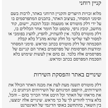
קניין רוחני
מלוא זכויות היוצרים והקניין הרוחני באתר, לרבות בשם
וסימני המסחר, בעיצוב האתר, בתכנים המתפרסמים בו
על ידי דלק מוטורס או מטעמה ובכל תוכנה, יישום, קוד
מחשב, קובץ גרפי, טקסט וכל חומר אחר הכלולים בו,
דלק מוטורס בלבד. אין להעתיק, להפיץ, להציג בפומבי או
למסור לצד שלישי כל חלק שהוא מהנ"ל בלא קבלת
הסכמתה של דלק מוטורס בכתב ומראש. סימני המסחר
ומודעות הפרסומת של מפרסמים באתר הם קניינם של
מפרסמים אלה בלבד. גם בהם אין לעשות שימוש בלא
הסכמת המפרסם בכתב ומראש.
שינויים באתר והפסקת השירות
דלק מוטורס תשנה מעת לעת את מבנה האתר הכולל את
השירותים, היקפם וזמינותם של השירותים הניתנים בו,
את מראהו של האתר וכל היבט אחר הכרוך בהם – והכל,
בלא צורך להודיע לך על כך מראש. שינויים אלה יבוצעו,
בין השאר, בהתחשב באופי הדינמי של האינטרנט