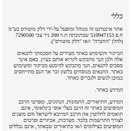
כללי
אתר אינטרנט זה מנוהל ומופעל על-ידי דלק מוטורס בע"מ
ח.פ 510947153 שכתובתה ת.ד 200 ניר צבי 7290500
(להלן "החברה" ו/או "דלק מוטורס").
הביקור והשימוש באתר מעידים על הסכמתך לתנאים
אלה ולכן הנך מתבקש לקרוא אותם בעיון. באם אינך
מסכים לתנאים, הנך מתבקש להימנע מביקור ומשימוש
באתר. התנאים מנוסחים בלשון זכר אך הנם מתייחסים
כמובן לנשים ולגברים כאחד.
המידע באתר.
המידע, התיאורים, התמונות, הנתונים, ומפרטי הרכב
המופיעים באתר זה הינם בעלי אופי בינלאומי, אינם
תואמים לחלוטין את הרכב המיובא לישראל והם מוצגים
לצורך התרשמות בלבד. מערכות, אביזרים ופרטים
המופיעים בצילומים ו/או בתיאורים שבאתר, אינם נכללים