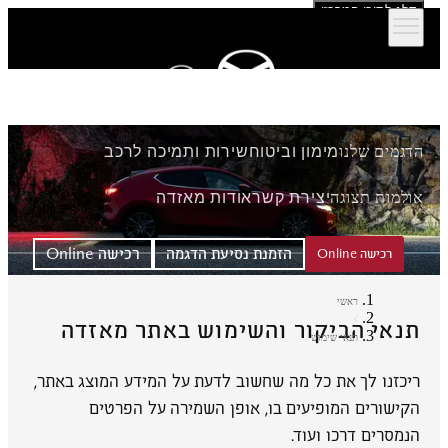
דלג לתוכן המרכזי
הדגמים שלנו
מימון וביטוח
שירות ותמיכה לרכב
אולמות תצוגה
יצירת קשר
אודות מאזדה
הזמנת נסיעת הדגמה
רכישה Online
רכישה Online
ראשי
תנאי הביקור והשימוש באתר מאזדה
תנאי שימוש
ריכזנו לך את כל מה שחשוב לדעת על המידע המוצג באתר,
הקישורים המופיעים בו, אופן השמירה על הפרטים
הנמסרים דרכו ועוד.