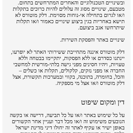
ובשינויים הטכנולוגיים והאחרים המתרחשים בתחום.
מטבעם, שינויים מסוג זה עלולים להיות כרוכים בתקלות
ו/או לגרום בתחילה אי-נוחות מסוימת. דלק מוטורס לא
תישא באחריות בגין ביצוע שינויים כאמור ו/או תקלות
שיתרחשו אגב ביצועם.
שינויים באתר והפסקת השירות.
דלק מוטורס איננה מתחייבת ששירותי האתר לא יופרעו,
יינתנו כסדרם או ללא הפסקות, יתקיימו בבטחה וללא
טעויות, ויהיו חסינים מפני גישה בלתי-מורשית למחשבי
החברה או מפני נזקים, קלקולים, תקלות או כשלים –
והכל, בחומרה, בתוכנה, בקווי ובמערכות תקשורת, אצל
דלק מוטורס ו/או אצל מי מספקיה.
דין ומקום שיפוט
על כל שימוש באתר ו/או על כל תביעה, דרישה או בקשה
הנובעים משימוש זה ו/או מכל דבר ועניין אחר הקשורים
באופן ישיר או עקיף לאתר זה יחולו דיני מדינת ישראל