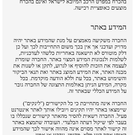
בהכרח במפרט הרכב המיובא לישראל ואינם בהכרח
מוצעים כאופציית רכישה.
המידע באתר
החברה משקיעה מאמצים על מנת שהמידע באתר יהיה
מדויק ועדכני אך אין בכך משום התחייבות לכך ועל כן
דלק מוטורס לא תישאנה באחריות כלשהי לעדכניות,
לשלמות ולנכונות המידע המצוי באתר. החברה שומרת
לעצמה את הזכות להוסיף או לגרוע, לתקן או לשנות את
מבנה האתר, את המידע המוצג באתר ואת תנאי הביקור
והשימוש באתר, בכל עת וללא הודעה מוקדמת. בכל
מקרה, המידע הניתן באולמות התצוגה של החברה גובר
על המידע הכללי שבאתר זה.
החברה אינה מתחייבת כי כל הקישורים ("לינקים")
שיימצאו באתר יהיו תקינים ויובילו אותך לאתר אינטרנט
פעיל. החברה רשאית להסיר מהאתר קישורים שנכללו בו
בעבר לפי שיקול דעתה הבלעדי. העובדה שתמצא באתר
זה קישור לאתר מסוים אינה מהווה אישור לכך שהמידע
באותו אתר הינו מלא, מהימן, עדכני או אמין.