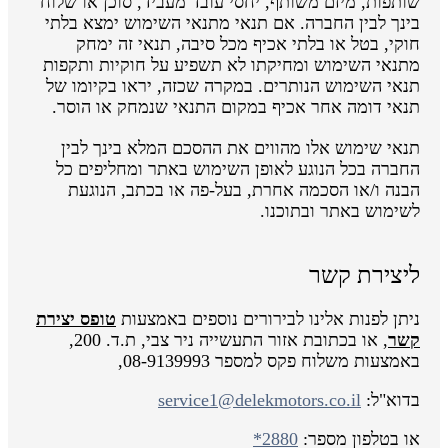
שותפות, מיזם משותף, יחסי עובד מעביד, סוכן או שלוח
בינך לבין החברה. אם תנאי מתנאי השימוש ימצא בלתי
חוקי, בטל או בלתי אכיף מכל סיבה, תנאי זה ימחק
מתנאי השימוש ומחיקתו לא תשפיע על חוקיות ותקפות
תנאי השימוש הנותרים. במקרה שכזה, יראו בקיומו של
תנאי דומה אחר אכיף במקום התנאי שנמחק או הוסר.
תנאי שימוש אלו מהווים את ההסכם המלא בינך לבין
החברה בכל הנוגע לאופן השימוש באתר ומחליפים כל
הבנה ו/או הסכמה אחרת, בעל-פה או בכתב, הנוגעת
לשימוש באתר ובתוכנו.
ליצירת קשר
ניתן לפנות אלינו לבירורים נוספים באמצעות
טופס יצירת
קשר
, או בכתובת אזור התעשייה ניר צבי, ת.ד. 200,
באמצעות משלוח פקס למספר 08-9139993,
בדוא"ל:
service1@delekmotors.co.il
או בטלפון מספר:
*2880