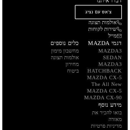
דברו איתנו
צ'אט עם נציג
אולמות תצוגה
שירות לקוחות
מייל
דגמי MAZDA
כלים נוספים
MAZDA3
מחשבון מימון
SEDAN
אולמות תצוגה
MAZDA3
מחירון
HATCHBACK
ביטוח
MAZDA CX-5
The All New
MAZDA CX-5
MAZDA CX-90
מידע נוסף
בואו להכיר את
מאזדה
מדיניות פרטיות