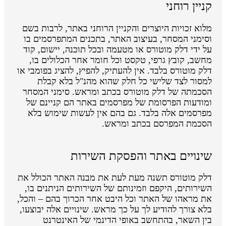
קניין רוחני
מלוא זכויות היוצרים והקניין הרוחני באתר, לרבות בשם
וסימני המסחר, בעיצוב האתר, בתכנים המתפרסמים בו
על ידי דלק מוטורס או מטעמה ובכל תוכנה, יישום, קוד
מחשב, קובץ גרפי, טקסט וכל חומר אחר הכלולים בו,
דלק מוטורס בלבד. אין להעתיק, להפיץ, להציג בפומבי או
למסור לצד שלישי כל חלק שהוא מהנ"ל בלא קבלת
הסכמתה של דלק מוטורס בכתב ומראש. סימני המסחר
ומודעות הפרסומת של מפרסמים באתר הם קניינם של
מפרסמים אלה בלבד. גם בהם אין לעשות שימוש בלא
הסכמת המפרסם בכתב ומראש.
שינויים באתר והפסקת השירות
דלק מוטורס תשנה מעת לעת את מבנה האתר הכולל את
השירותים, היקפם וזמינותם של השירותים הניתנים בו,
את מראהו של האתר וכל היבט אחר הכרוך בהם – והכל,
בלא צורך להודיע לך על כך מראש. שינויים אלה יבוצעו,
בין השאר, בהתחשב באופי הדינמי של האינטרנט