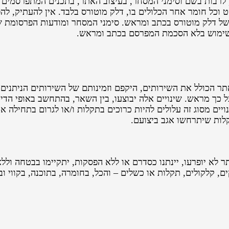
ר, לרבות בשם וסימני המסחר, בעיצוב האתר, בתכנים המתפרסמים 
ט וכל חומר אחר הכלולים בו, דלק מוטורס בלבד. אין להעתיק, להפ
ל דלק מוטורס בכתב ומראש. סימני המסחר ומודעות הפרסומת ש
שימוש בלא הסכמת המפרסם בכתב ומראש.
 הכולל את השירותים, היקפם וזמינותם של השירותים הניתנים 
ל כך מראש. שינויים אלה יבוצעו, בין השאר, בהתחשב באופי הדינמ
ם מסוג זה עלולים להיות כרוכים בתקלות ו/או לגרום בתחילה אי
תקלות שיתרחשו אגב ביצועם.
לא יופרעו, יינתנו כסדרם או ללא הפסקות, יתקיימו בבטחה וללא ט
, קלקולים, תקלות או כשלים – והכל, בחומרה, בתוכנה, בקווי ו