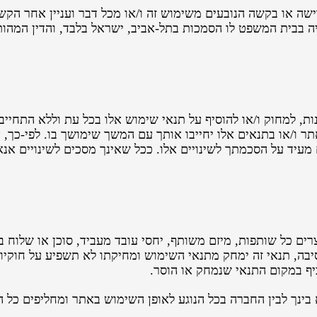
שה או בקשה הנובעים משימוש זה ו/או מכל דבר ועניין אחר הקשור
ה בבית המשפט לו הסמכות בתל-אביב, ישראל בלבד, והדין המהותי
, למחוק ו/או להוסיף על תנאי שימוש אלו בכל עת וללא התחייבו
ר ו/או בתנאים אלו יחייבו אותך עם המשך שימושך בו. לפי-כך, א
מעיד על הסכמתך לשינויים אלו. ככל שאינך מסכים לשינויים א
צרים כל שותפות, מיזם משותף, יחסי עובד מעביד, סוכן או שלוח 
סיבה, תנאי זה ימחק מתנאי השימוש ומחיקתו לא תשפיע על חוקי
יף במקום התנאי שנמחק או הוסר.
ינך לבין החברה בכל הנוגע לאופן השימוש באתר ומחליפים כל ה