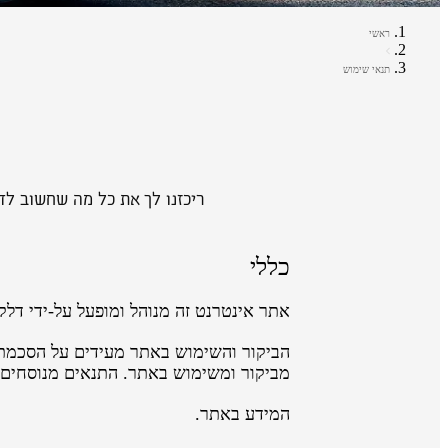
ראשי
תנאי שימוש
ריכזנו לך את כל מה שחשוב לד
כללי
אתר אינטרנט זה מנוהל ומופעל על-ידי דלק מוטורס בע"מ ח.פ 510947153 שכתובתה ת.ד 200 ניר צבי 
הביקור והשימוש באתר מעידים על הסכמתך
מביקור ומשימוש באתר. התנאים מנוסחים ב
המידע באתר.