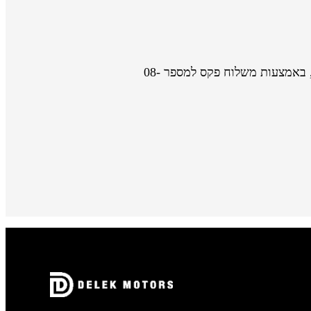
, או בכתובת אזור התעשייה ניר צבי, ת.ד. 200, באמצעות משלוח פקס למספר 08-