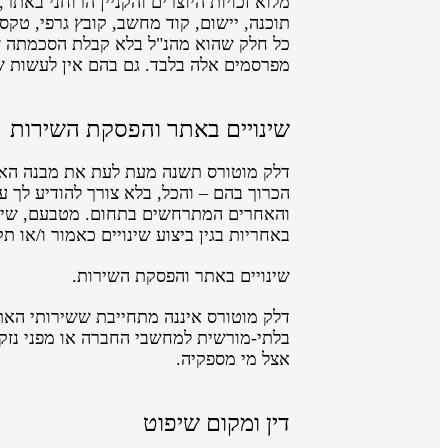
מלוא זכויות היוצרים והקניין הרוחני באת
תוכנה, יישום, קוד מחשב, קובץ גרפי, טקס
כל חלק שהוא מהנ"ל בלא קבלת הסכמתה ש
מפרסמים אלה בלבד. גם בהם אין לעשות 
שינויים באתר והפסקת השירות
דלק מוטורס תשנה מעת לעת את מבנה האתר
הכרוך בהם – והכל, בלא צורך להודיע לך ע
והאחרים המתרחשים בתחום. מטבעם, שינויי
באחריות בגין ביצוע שינויים כאמור ו/או 
שינויים באתר והפסקת השירות.
דלק מוטורס איננה מתחייבת ששירותי האתר 
בלתי-מורשית למחשבי החברה או מפני נזקים
אצל מי מספקיה.
דין ומקום שיפוט