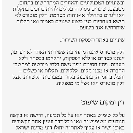
ובשינויים הטכנולוגיים והאחרים המתרחשים בתחום.
מטבעם, שינויים מסוג זה עלולים להיות כרוכים בתקלות
ו/או לגרום בתחילה אי-נוחות מסוימת. דלק מוטורס לא
תישא באחריות בגין ביצוע שינויים כאמור ו/או תקלות
שיתרחשו אגב ביצועם.
שינויים באתר והפסקת השירות.
דלק מוטורס איננה מתחייבת ששירותי האתר לא יופרעו,
יינתנו כסדרם או ללא הפסקות, יתקיימו בבטחה וללא
טעויות, ויהיו חסינים מפני גישה בלתי-מורשית למחשבי
החברה או מפני נזקים, קלקולים, תקלות או כשלים –
והכל, בחומרה, בתוכנה, בקווי ובמערכות תקשורת, אצל
דלק מוטורס ו/או אצל מי מספקיה.
דין ומקום שיפוט
על כל שימוש באתר ו/או על כל תביעה, דרישה או בקשה
הנובעים משימוש זה ו/או מכל דבר ועניין אחר הקשורים
באופן ישיר או עקיף לאתר זה יחולו דיני מדינת ישראל