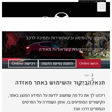
דלג לתוכן המרכזי
הדגמים שלנו
מימון וביטוח
שירות ותמיכה לרכב
אולמות תצוגה
יצירת קשר
אודות מאזדה
הזמנת נסיעת הדגמה
רכישה Online
רכישה Online
ראשי
תנאי הביקור והשימוש באתר מאזדה
תנאי שימוש
ריכזנו לך את כל מה שחשוב לדעת על המידע המוצג באתר,
הקישורים המופיעים בו, אופן השמירה על הפרטים
הנמסרים דרכו ועוד.