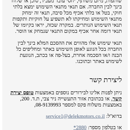
שותפות, מיזם משותף, יחסי עובד מעביד, סוכן או שלוח
בינך לבין החברה. אם תנאי מתנאי השימוש ימצא בלתי
חוקי, בטל או בלתי אכיף מכל סיבה, תנאי זה ימחק
מתנאי השימוש ומחיקתו לא תשפיע על חוקיות ותקפות
תנאי השימוש הנותרים. במקרה שכזה, יראו בקיומו של
תנאי דומה אחר אכיף במקום התנאי שנמחק או הוסר.
תנאי שימוש אלו מהווים את ההסכם המלא בינך לבין
החברה בכל הנוגע לאופן השימוש באתר ומחליפים כל
הבנה ו/או הסכמה אחרת, בעל-פה או בכתב, הנוגעת
לשימוש באתר ובתוכנו.
ליצירת קשר
ניתן לפנות אלינו לבירורים נוספים באמצעות
טופס יצירת
קשר
, או בכתובת אזור התעשייה ניר צבי, ת.ד. 200,
באמצעות משלוח פקס למספר 08-9139993,
בדוא"ל:
service1@delekmotors.co.il
או בטלפון מספר:
*2880