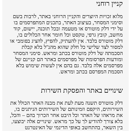
קניין רוחני
מלוא זכויות היוצרים והקניין הרוחני באתר, לרבות בשם
וסימני המסחר, בעיצוב האתר, בתכנים המתפרסמים בו
על ידי דלק מוטורס או מטעמה ובכל תוכנה, יישום, קוד
מחשב, קובץ גרפי, טקסט וכל חומר אחר הכלולים בו,
דלק מוטורס בלבד. אין להעתיק, להפיץ, להציג בפומבי או
למסור לצד שלישי כל חלק שהוא מהנ"ל בלא קבלת
הסכמתה של דלק מוטורס בכתב ומראש. סימני המסחר
ומודעות הפרסומת של מפרסמים באתר הם קניינם של
מפרסמים אלה בלבד. גם בהם אין לעשות שימוש בלא
הסכמת המפרסם בכתב ומראש.
שינויים באתר והפסקת השירות
דלק מוטורס תשנה מעת לעת את מבנה האתר הכולל את
השירותים, היקפם וזמינותם של השירותים הניתנים בו,
את מראהו של האתר וכל היבט אחר הכרוך בהם – והכל,
בלא צורך להודיע לך על כך מראש. שינויים אלה יבוצעו,
בין השאר, בהתחשב באופי הדינמי של האינטרנט