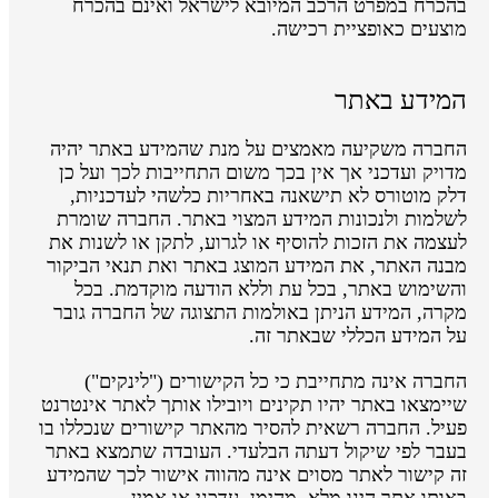
בהכרח במפרט הרכב המיובא לישראל ואינם בהכרח
מוצעים כאופציית רכישה.
המידע באתר
החברה משקיעה מאמצים על מנת שהמידע באתר יהיה
מדויק ועדכני אך אין בכך משום התחייבות לכך ועל כן
דלק מוטורס לא תישאנה באחריות כלשהי לעדכניות,
לשלמות ולנכונות המידע המצוי באתר. החברה שומרת
לעצמה את הזכות להוסיף או לגרוע, לתקן או לשנות את
מבנה האתר, את המידע המוצג באתר ואת תנאי הביקור
והשימוש באתר, בכל עת וללא הודעה מוקדמת. בכל
מקרה, המידע הניתן באולמות התצוגה של החברה גובר
על המידע הכללי שבאתר זה.
החברה אינה מתחייבת כי כל הקישורים ("לינקים")
שיימצאו באתר יהיו תקינים ויובילו אותך לאתר אינטרנט
פעיל. החברה רשאית להסיר מהאתר קישורים שנכללו בו
בעבר לפי שיקול דעתה הבלעדי. העובדה שתמצא באתר
זה קישור לאתר מסוים אינה מהווה אישור לכך שהמידע
באותו אתר הינו מלא, מהימן, עדכני או אמין.