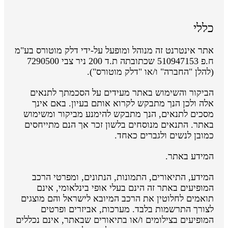
כללי
אתר אינטרנט זה מנוהל ומופעל על-ידי דלק מוטורס בע"מ
ח.פ 510947153 שכתובתה ת.ד 200 ניר צבי 7290500
(להלן "החברה" ו/או "דלק מוטורס").
הביקור והשימוש באתר מעידים על הסכמתך לתנאים
אלה ולכן הנך מתבקש לקרוא אותם בעיון. באם אינך
מסכים לתנאים, הנך מתבקש להימנע מביקור ומשימוש
באתר. התנאים מנוסחים בלשון זכר אך הנם מתייחסים
כמובן לנשים ולגברים כאחד.
המידע באתר.
המידע, התיאורים, התמונות, הנתונים, ומפרטי הרכב
המופיעים באתר זה הינם בעלי אופי בינלאומי, אינם
תואמים לחלוטין את הרכב המיובא לישראל והם מוצגים
לצורך התרשמות בלבד. מערכות, אביזרים ופרטים
המופיעים בצילומים ו/או בתיאורים שבאתר, אינם נכללים