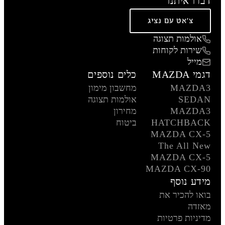
דברו איתנו
צ'אט עם נציג
אולמות תצוגה
שירות לקוחות
מייל
דגמי MAZDA
כלים נוספים
MAZDA3
מחשבון מימון
SEDAN
אולמות תצוגה
MAZDA3
מחירון
HATCHBACK
ביטוח
MAZDA CX-5
The All New
MAZDA CX-5
MAZDA CX-90
מידע נוסף
בואו להכיר את
מאזדה
מדיניות פרטיות