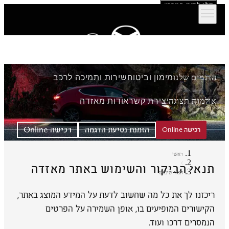
דלג לתוכן המרכזי
הדגמים שלנו
מימון וביטוח
שירות ותמיכה לרכב
אולמות תצוגה
יצירת קשר
אודות מאזדה
הזמנת נסיעת הדגמה
רכישה Online
רכישה Online
ראשי
תנאי הביקור והשימוש באתר מאזדה
תנאי שימוש
ריכזנו לך את כל מה שחשוב לדעת על המידע המוצג באתר,
הקישורים המופיעים בו, אופן השמירה על הפרטים
הנמסרים דרכו ועוד.