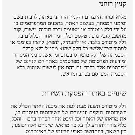
קניין רוחני
מלוא זכויות היוצרים והקניין הרוחני באתר, לרבות בשם
וסימני המסחר, בעיצוב האתר, בתכנים המתפרסמים בו
על ידי דלק מוטורס או מטעמה ובכל תוכנה, יישום, קוד
מחשב, קובץ גרפי, טקסט וכל חומר אחר הכלולים בו,
דלק מוטורס בלבד. אין להעתיק, להפיץ, להציג בפומבי או
למסור לצד שלישי כל חלק שהוא מהנ"ל בלא קבלת
הסכמתה של דלק מוטורס בכתב ומראש. סימני המסחר
ומודעות הפרסומת של מפרסמים באתר הם קניינם של
מפרסמים אלה בלבד. גם בהם אין לעשות שימוש בלא
הסכמת המפרסם בכתב ומראש.
שינויים באתר והפסקת השירות
דלק מוטורס תשנה מעת לעת את מבנה האתר הכולל את
השירותים, היקפם וזמינותם של השירותים הניתנים בו,
את מראהו של האתר וכל היבט אחר הכרוך בהם – והכל,
בלא צורך להודיע לך על כך מראש. שינויים אלה יבוצעו,
בין השאר, בהתחשב באופי הדינמי של האינטרנט