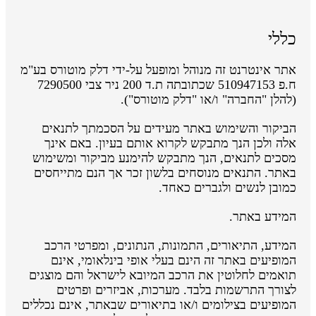
כללי
אתר אינטרנט זה מנוהל ומופעל על-ידי דלק מוטורס בע"מ
ח.פ 510947153 שכתובתה ת.ד 200 ניר צבי 7290500
(להלן "החברה" ו/או "דלק מוטורס").
הביקור והשימוש באתר מעידים על הסכמתך לתנאים
אלה ולכן הנך מתבקש לקרוא אותם בעיון. באם אינך
מסכים לתנאים, הנך מתבקש להימנע מביקור ומשימוש
באתר. התנאים מנוסחים בלשון זכר אך הנם מתייחסים
כמובן לנשים ולגברים כאחד.
המידע באתר.
המידע, התיאורים, התמונות, הנתונים, ומפרטי הרכב
המופיעים באתר זה הינם בעלי אופי בינלאומי, אינם
תואמים לחלוטין את הרכב המיובא לישראל והם מוצגים
לצורך התרשמות בלבד. מערכות, אביזרים ופרטים
המופיעים בצילומים ו/או בתיאורים שבאתר, אינם נכללים