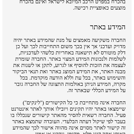
בהכרח במפרט הרכב המיובא לישראל ואינם בהכרח
מוצעים כאופציית רכישה.
המידע באתר
החברה משקיעה מאמצים על מנת שהמידע באתר יהיה
מדויק ועדכני אך אין בכך משום התחייבות לכך ועל כן
דלק מוטורס לא תישאנה באחריות כלשהי לעדכניות,
לשלמות ולנכונות המידע המצוי באתר. החברה שומרת
לעצמה את הזכות להוסיף או לגרוע, לתקן או לשנות את
מבנה האתר, את המידע המוצג באתר ואת תנאי הביקור
והשימוש באתר, בכל עת וללא הודעה מוקדמת. בכל
מקרה, המידע הניתן באולמות התצוגה של החברה גובר
על המידע הכללי שבאתר זה.
החברה אינה מתחייבת כי כל הקישורים ("לינקים")
שיימצאו באתר יהיו תקינים ויובילו אותך לאתר אינטרנט
פעיל. החברה רשאית להסיר מהאתר קישורים שנכללו בו
בעבר לפי שיקול דעתה הבלעדי. העובדה שתמצא באתר
זה קישור לאתר מסוים אינה מהווה אישור לכך שהמידע
באותו אתר הינו מלא, מהימן, עדכני או אמין.