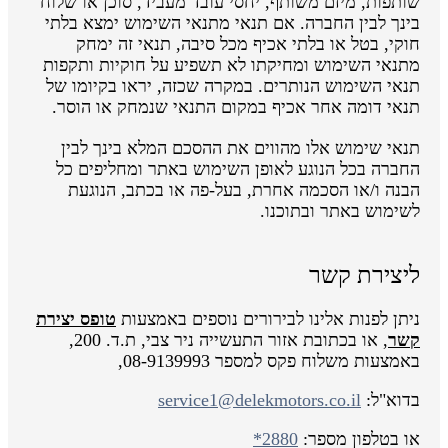
שותפות, מיזם משותף, יחסי עובד מעביד, סוכן או שלוח
בינך לבין החברה. אם תנאי מתנאי השימוש ימצא בלתי
חוקי, בטל או בלתי אכיף מכל סיבה, תנאי זה ימחק
מתנאי השימוש ומחיקתו לא תשפיע על חוקיות ותקפות
תנאי השימוש הנותרים. במקרה שכזה, יראו בקיומו של
תנאי דומה אחר אכיף במקום התנאי שנמחק או הוסר.
תנאי שימוש אלו מהווים את ההסכם המלא בינך לבין
החברה בכל הנוגע לאופן השימוש באתר ומחליפים כל
הבנה ו/או הסכמה אחרת, בעל-פה או בכתב, הנוגעת
לשימוש באתר ובתוכנו.
ליצירת קשר
ניתן לפנות אלינו לבירורים נוספים באמצעות
טופס יצירת
קשר
, או בכתובת אזור התעשייה ניר צבי, ת.ד. 200,
באמצעות משלוח פקס למספר 08-9139993,
בדוא"ל:
service1@delekmotors.co.il
או בטלפון מספר:
*2880