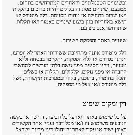
ובשינויים הטכנולוגיים והאחרים המתרחשים בתחום.
מטבעם, שינויים מסוג זה עלולים להיות כרוכים בתקלות
ו/או לגרום בתחילה אי-נוחות מסוימת. דלק מוטורס לא
תישא באחריות בגין ביצוע שינויים כאמור ו/או תקלות
שיתרחשו אגב ביצועם.
שינויים באתר והפסקת השירות.
דלק מוטורס איננה מתחייבת ששירותי האתר לא יופרעו,
יינתנו כסדרם או ללא הפסקות, יתקיימו בבטחה וללא
טעויות, ויהיו חסינים מפני גישה בלתי-מורשית למחשבי
החברה או מפני נזקים, קלקולים, תקלות או כשלים –
והכל, בחומרה, בתוכנה, בקווי ובמערכות תקשורת, אצל
דלק מוטורס ו/או אצל מי מספקיה.
דין ומקום שיפוט
על כל שימוש באתר ו/או על כל תביעה, דרישה או בקשה
הנובעים משימוש זה ו/או מכל דבר ועניין אחר הקשורים
באופן ישיר או עקיף לאתר זה יחולו דיני מדינת ישראל