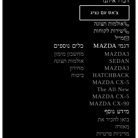
דברו איתנו
צ'אט עם נציג
אולמות תצוגה
שירות לקוחות
מייל
דגמי MAZDA
כלים נוספים
MAZDA3
מחשבון מימון
SEDAN
אולמות תצוגה
MAZDA3
מחירון
HATCHBACK
ביטוח
MAZDA CX-5
The All New
MAZDA CX-5
MAZDA CX-90
מידע נוסף
בואו להכיר את
מאזדה
מדיניות פרטיות