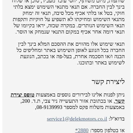
שותפות, מיזם משותף, יחסי עובד מעביד, סוכן או שלוח
בינך לבין החברה. אם תנאי מתנאי השימוש ימצא בלתי
חוקי, בטל או בלתי אכיף מכל סיבה, תנאי זה ימחק
מתנאי השימוש ומחיקתו לא תשפיע על חוקיות ותקפות
תנאי השימוש הנותרים. במקרה שכזה, יראו בקיומו של
תנאי דומה אחר אכיף במקום התנאי שנמחק או הוסר.
תנאי שימוש אלו מהווים את ההסכם המלא בינך לבין
החברה בכל הנוגע לאופן השימוש באתר ומחליפים כל
הבנה ו/או הסכמה אחרת, בעל-פה או בכתב, הנוגעת
לשימוש באתר ובתוכנו.
ליצירת קשר
ניתן לפנות אלינו לבירורים נוספים באמצעות
טופס יצירת
קשר
, או בכתובת אזור התעשייה ניר צבי, ת.ד. 200,
באמצעות משלוח פקס למספר 08-9139993,
בדוא"ל:
service1@delekmotors.co.il
או בטלפון מספר:
*2880