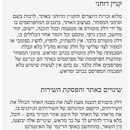
קניין רוחני
מלוא זכויות היוצרים והקניין הרוחני באתר, לרבות בשם
וסימני המסחר, בעיצוב האתר, בתכנים המתפרסמים בו
על ידי דלק מוטורס או מטעמה ובכל תוכנה, יישום, קוד
מחשב, קובץ גרפי, טקסט וכל חומר אחר הכלולים בו,
דלק מוטורס בלבד. אין להעתיק, להפיץ, להציג בפומבי או
למסור לצד שלישי כל חלק שהוא מהנ"ל בלא קבלת
הסכמתה של דלק מוטורס בכתב ומראש. סימני המסחר
ומודעות הפרסומת של מפרסמים באתר הם קניינם של
מפרסמים אלה בלבד. גם בהם אין לעשות שימוש בלא
הסכמת המפרסם בכתב ומראש.
שינויים באתר והפסקת השירות
דלק מוטורס תשנה מעת לעת את מבנה האתר הכולל את
השירותים, היקפם וזמינותם של השירותים הניתנים בו,
את מראהו של האתר וכל היבט אחר הכרוך בהם – והכל,
בלא צורך להודיע לך על כך מראש. שינויים אלה יבוצעו,
בין השאר, בהתחשב באופי הדינמי של האינטרנט