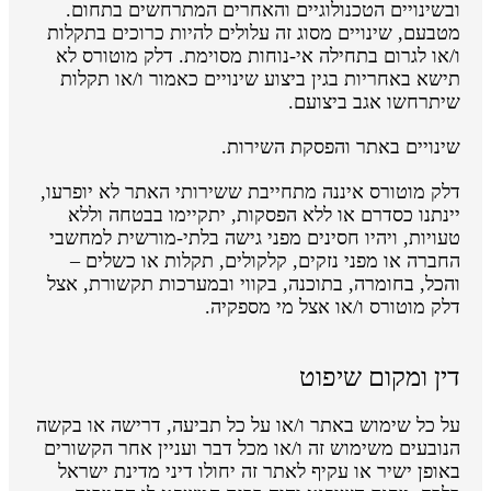
ובשינויים הטכנולוגיים והאחרים המתרחשים בתחום.
מטבעם, שינויים מסוג זה עלולים להיות כרוכים בתקלות
ו/או לגרום בתחילה אי-נוחות מסוימת. דלק מוטורס לא
תישא באחריות בגין ביצוע שינויים כאמור ו/או תקלות
שיתרחשו אגב ביצועם.
שינויים באתר והפסקת השירות.
דלק מוטורס איננה מתחייבת ששירותי האתר לא יופרעו,
יינתנו כסדרם או ללא הפסקות, יתקיימו בבטחה וללא
טעויות, ויהיו חסינים מפני גישה בלתי-מורשית למחשבי
החברה או מפני נזקים, קלקולים, תקלות או כשלים –
והכל, בחומרה, בתוכנה, בקווי ובמערכות תקשורת, אצל
דלק מוטורס ו/או אצל מי מספקיה.
דין ומקום שיפוט
על כל שימוש באתר ו/או על כל תביעה, דרישה או בקשה
הנובעים משימוש זה ו/או מכל דבר ועניין אחר הקשורים
באופן ישיר או עקיף לאתר זה יחולו דיני מדינת ישראל