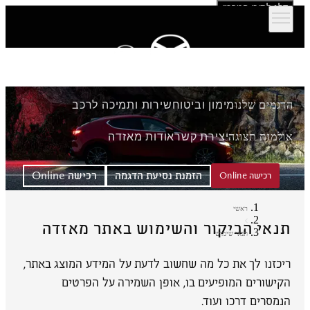
דלג לתוכן המרכזי
הדגמים שלנו
מימון וביטוח
שירות ותמיכה לרכב
אולמות תצוגה
יצירת קשר
אודות מאזדה
הזמנת נסיעת הדגמה
רכישה Online
רכישה Online
ראשי
תנאי הביקור והשימוש באתר מאזדה
תנאי שימוש
ריכזנו לך את כל מה שחשוב לדעת על המידע המוצג באתר,
הקישורים המופיעים בו, אופן השמירה על הפרטים
הנמסרים דרכו ועוד.