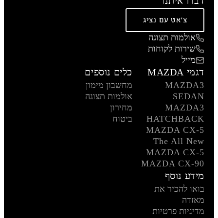
דברו איתנו
צ'אט עם נציג
אולמות תצוגה
שירות לקוחות
מייל
דגמי MAZDA
כלים נוספים
MAZDA3
מחשבון מימון
SEDAN
אולמות תצוגה
MAZDA3
מחירון
HATCHBACK
ביטוח
MAZDA CX-5
The All New
MAZDA CX-5
MAZDA CX-90
מידע נוסף
בואו להכיר את
מאזדה
מדיניות פרטיות