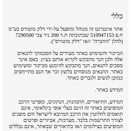
כללי
אתר אינטרנט זה מנוהל ומופעל על-ידי דלק מוטורס בע"מ
ח.פ 510947153 שכתובתה ת.ד 200 ניר צבי 7290500
(להלן "החברה" ו/או "דלק מוטורס").
הביקור והשימוש באתר מעידים על הסכמתך לתנאים
אלה ולכן הנך מתבקש לקרוא אותם בעיון. באם אינך
מסכים לתנאים, הנך מתבקש להימנע מביקור ומשימוש
באתר. התנאים מנוסחים בלשון זכר אך הנם מתייחסים
כמובן לנשים ולגברים כאחד.
המידע באתר.
המידע, התיאורים, התמונות, הנתונים, ומפרטי הרכב
המופיעים באתר זה הינם בעלי אופי בינלאומי, אינם
תואמים לחלוטין את הרכב המיובא לישראל והם מוצגים
לצורך התרשמות בלבד. מערכות, אביזרים ופרטים
המופיעים בצילומים ו/או בתיאורים שבאתר, אינם נכללים