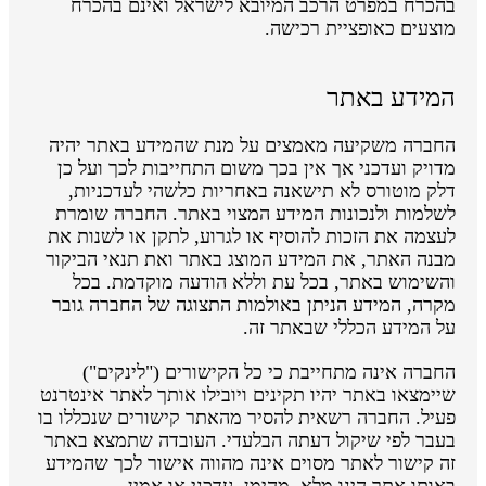
בהכרח במפרט הרכב המיובא לישראל ואינם בהכרח
מוצעים כאופציית רכישה.
המידע באתר
החברה משקיעה מאמצים על מנת שהמידע באתר יהיה
מדויק ועדכני אך אין בכך משום התחייבות לכך ועל כן
דלק מוטורס לא תישאנה באחריות כלשהי לעדכניות,
לשלמות ולנכונות המידע המצוי באתר. החברה שומרת
לעצמה את הזכות להוסיף או לגרוע, לתקן או לשנות את
מבנה האתר, את המידע המוצג באתר ואת תנאי הביקור
והשימוש באתר, בכל עת וללא הודעה מוקדמת. בכל
מקרה, המידע הניתן באולמות התצוגה של החברה גובר
על המידע הכללי שבאתר זה.
החברה אינה מתחייבת כי כל הקישורים ("לינקים")
שיימצאו באתר יהיו תקינים ויובילו אותך לאתר אינטרנט
פעיל. החברה רשאית להסיר מהאתר קישורים שנכללו בו
בעבר לפי שיקול דעתה הבלעדי. העובדה שתמצא באתר
זה קישור לאתר מסוים אינה מהווה אישור לכך שהמידע
באותו אתר הינו מלא, מהימן, עדכני או אמין.