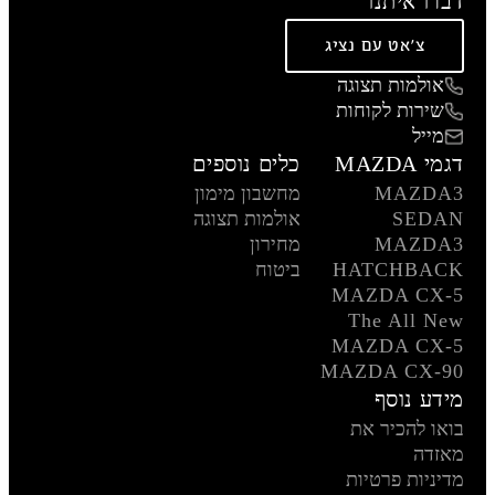
דברו איתנו
צ'אט עם נציג
אולמות תצוגה
שירות לקוחות
מייל
דגמי MAZDA
כלים נוספים
MAZDA3
מחשבון מימון
SEDAN
אולמות תצוגה
MAZDA3
מחירון
HATCHBACK
ביטוח
MAZDA CX-5
The All New
MAZDA CX-5
MAZDA CX-90
מידע נוסף
בואו להכיר את
מאזדה
מדיניות פרטיות