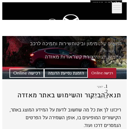
דלג לתוכן המרכזי
הדגמים שלנו
מימון וביטוח
שירות ותמיכה לרכב
אולמות תצוגה
יצירת קשר
אודות מאזדה
הזמנת נסיעת הדגמה
רכישה Online
רכישה Online
ראשי
תנאי הביקור והשימוש באתר מאזדה
תנאי שימוש
ריכזנו לך את כל מה שחשוב לדעת על המידע המוצג באתר,
הקישורים המופיעים בו, אופן השמירה על הפרטים
הנמסרים דרכו ועוד.