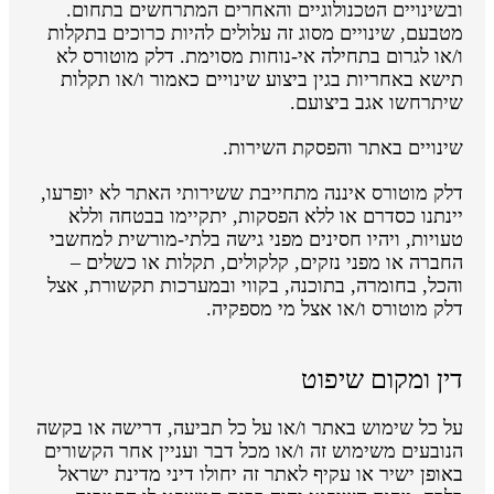
ובשינויים הטכנולוגיים והאחרים המתרחשים בתחום.
מטבעם, שינויים מסוג זה עלולים להיות כרוכים בתקלות
ו/או לגרום בתחילה אי-נוחות מסוימת. דלק מוטורס לא
תישא באחריות בגין ביצוע שינויים כאמור ו/או תקלות
שיתרחשו אגב ביצועם.
שינויים באתר והפסקת השירות.
דלק מוטורס איננה מתחייבת ששירותי האתר לא יופרעו,
יינתנו כסדרם או ללא הפסקות, יתקיימו בבטחה וללא
טעויות, ויהיו חסינים מפני גישה בלתי-מורשית למחשבי
החברה או מפני נזקים, קלקולים, תקלות או כשלים –
והכל, בחומרה, בתוכנה, בקווי ובמערכות תקשורת, אצל
דלק מוטורס ו/או אצל מי מספקיה.
דין ומקום שיפוט
על כל שימוש באתר ו/או על כל תביעה, דרישה או בקשה
הנובעים משימוש זה ו/או מכל דבר ועניין אחר הקשורים
באופן ישיר או עקיף לאתר זה יחולו דיני מדינת ישראל