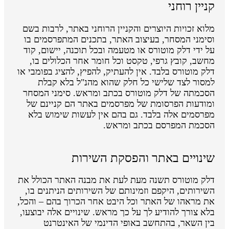
קניין רוחני
מלוא זכויות היוצרים והקניין הרוחני באתר, לרבות בשם
וסימני המסחר, בעיצוב האתר, בתכנים המתפרסמים בו
על ידי דלק מוטורס או מטעמה ובכל תוכנה, יישום, קוד
מחשב, קובץ גרפי, טקסט וכל חומר אחר הכלולים בו,
דלק מוטורס בלבד. אין להעתיק, להפיץ, להציג בפומבי או
למסור לצד שלישי כל חלק שהוא מהנ"ל בלא קבלת
הסכמתה של דלק מוטורס בכתב ומראש. סימני המסחר
ומודעות הפרסומת של מפרסמים באתר הם קניינם של
מפרסמים אלה בלבד. גם בהם אין לעשות שימוש בלא
הסכמת המפרסם בכתב ומראש.
שינויים באתר והפסקת השירות
דלק מוטורס תשנה מעת לעת את מבנה האתר הכולל את
השירותים, היקפם וזמינותם של השירותים הניתנים בו,
את מראהו של האתר וכל היבט אחר הכרוך בהם – והכל,
בלא צורך להודיע לך על כך מראש. שינויים אלה יבוצעו,
בין השאר, בהתחשב באופי הדינמי של האינטרנט