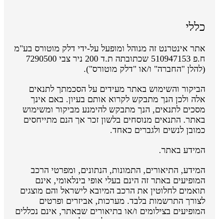
כללי
אתר אינטרנט זה מנוהל ומופעל על-ידי דלק מוטורס בע"מ
ח.פ 510947153 שכתובתה ת.ד 200 ניר צבי 7290500
(להלן "החברה" ו/או "דלק מוטורס").
הביקור והשימוש באתר מעידים על הסכמתך לתנאים
אלה ולכן הנך מתבקש לקרוא אותם בעיון. באם אינך
מסכים לתנאים, הנך מתבקש להימנע מביקור ומשימוש
באתר. התנאים מנוסחים בלשון זכר אך הנם מתייחסים
כמובן לנשים ולגברים כאחד.
המידע באתר.
המידע, התיאורים, התמונות, הנתונים, ומפרטי הרכב
המופיעים באתר זה הינם בעלי אופי בינלאומי, אינם
תואמים לחלוטין את הרכב המיובא לישראל והם מוצגים
לצורך התרשמות בלבד. מערכות, אביזרים ופרטים
המופיעים בצילומים ו/או בתיאורים שבאתר, אינם נכללים