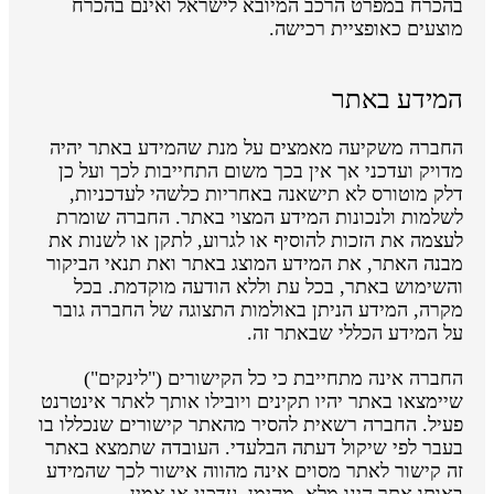
בהכרח במפרט הרכב המיובא לישראל ואינם בהכרח
מוצעים כאופציית רכישה.
המידע באתר
החברה משקיעה מאמצים על מנת שהמידע באתר יהיה
מדויק ועדכני אך אין בכך משום התחייבות לכך ועל כן
דלק מוטורס לא תישאנה באחריות כלשהי לעדכניות,
לשלמות ולנכונות המידע המצוי באתר. החברה שומרת
לעצמה את הזכות להוסיף או לגרוע, לתקן או לשנות את
מבנה האתר, את המידע המוצג באתר ואת תנאי הביקור
והשימוש באתר, בכל עת וללא הודעה מוקדמת. בכל
מקרה, המידע הניתן באולמות התצוגה של החברה גובר
על המידע הכללי שבאתר זה.
החברה אינה מתחייבת כי כל הקישורים ("לינקים")
שיימצאו באתר יהיו תקינים ויובילו אותך לאתר אינטרנט
פעיל. החברה רשאית להסיר מהאתר קישורים שנכללו בו
בעבר לפי שיקול דעתה הבלעדי. העובדה שתמצא באתר
זה קישור לאתר מסוים אינה מהווה אישור לכך שהמידע
באותו אתר הינו מלא, מהימן, עדכני או אמין.