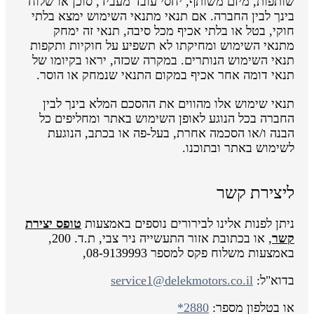
שותפות, מיזם משותף, יחסי עובד מעביד, סוכן או שלוח
בינך לבין החברה. אם תנאי מתנאי השימוש ימצא בלתי
חוקי, בטל או בלתי אכיף מכל סיבה, תנאי זה ימחק
מתנאי השימוש ומחיקתו לא תשפיע על חוקיות ותקפות
תנאי השימוש הנותרים. במקרה שכזה, יראו בקיומו של
תנאי דומה אחר אכיף במקום התנאי שנמחק או הוסר.
תנאי שימוש אלו מהווים את ההסכם המלא בינך לבין
החברה בכל הנוגע לאופן השימוש באתר ומחליפים כל
הבנה ו/או הסכמה אחרת, בעל-פה או בכתב, הנוגעת
לשימוש באתר ובתוכנו.
ליצירת קשר
ניתן לפנות אלינו לבירורים נוספים באמצעות
טופס יצירת
קשר
, או בכתובת אזור התעשייה ניר צבי, ת.ד. 200,
באמצעות משלוח פקס למספר 08-9139993,
בדוא"ל:
service1@delekmotors.co.il
או בטלפון מספר:
*2880