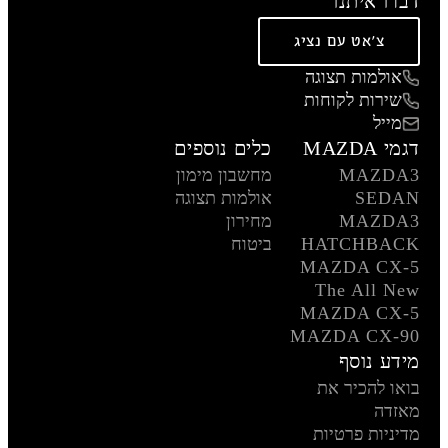
דברו איתנו
צ'אט עם נציג
אולמות תצוגה
שירות לקוחות
מייל
דגמי MAZDA
כלים נוספים
MAZDA3
מחשבון מימון
SEDAN
אולמות תצוגה
MAZDA3
מחירון
HATCHBACK
ביטוח
MAZDA CX-5
The All New
MAZDA CX-5
MAZDA CX-90
מידע נוסף
בואו להכיר את
מאזדה
מדיניות פרטיות