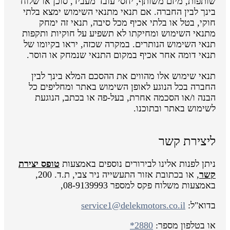
שותפות, מיזם משותף, יחסי עובד מעביד, סוכן או שלוח
בינך לבין החברה. אם תנאי מתנאי השימוש ימצא בלתי
חוקי, בטל או בלתי אכיף מכל סיבה, תנאי זה ימחק
מתנאי השימוש ומחיקתו לא תשפיע על חוקיות ותקפות
תנאי השימוש הנותרים. במקרה שכזה, יראו בקיומו של
תנאי דומה אחר אכיף במקום התנאי שנמחק או הוסר.
תנאי שימוש אלו מהווים את ההסכם המלא בינך לבין
החברה בכל הנוגע לאופן השימוש באתר ומחליפים כל
הבנה ו/או הסכמה אחרת, בעל-פה או בכתב, הנוגעת
לשימוש באתר ובתוכנו.
ליצירת קשר
ניתן לפנות אלינו לבירורים נוספים באמצעות
טופס יצירת
קשר
, או בכתובת אזור התעשייה ניר צבי, ת.ד. 200,
באמצעות משלוח פקס למספר 08-9139993,
בדוא"ל:
service1@delekmotors.co.il
או בטלפון מספר:
*2880