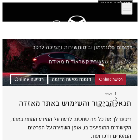
דלג לתוכן המרכזי
הדגמים שלנו
מימון וביטוח
שירות ותמיכה לרכב
אולמות תצוגה
יצירת קשר
אודות מאזדה
הזמנת נסיעת הדגמה
רכישה Online
רכישה Online
ראשי
תנאי הביקור והשימוש באתר מאזדה
תנאי שימוש
ריכזנו לך את כל מה שחשוב לדעת על המידע המוצג באתר,
הקישורים המופיעים בו, אופן השמירה על הפרטים
הנמסרים דרכו ועוד.