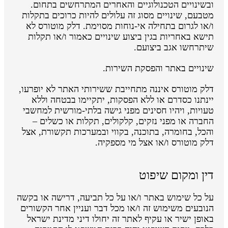
ובשינויים הטכנולוגיים והאחרים המתרחשים בתחום.
מטבעם, שינויים מסוג זה עלולים להיות כרוכים בתקלות
ו/או לגרום בתחילה אי-נוחות מסוימת. דלק מוטורס לא
תישא באחריות בגין ביצוע שינויים כאמור ו/או תקלות
שיתרחשו אגב ביצועם.
שינויים באתר והפסקת השירות.
דלק מוטורס איננה מתחייבת ששירותי האתר לא יופרעו,
יינתנו כסדרם או ללא הפסקות, יתקיימו בבטחה וללא
טעויות, ויהיו חסינים מפני גישה בלתי-מורשית למחשבי
החברה או מפני נזקים, קלקולים, תקלות או כשלים –
והכל, בחומרה, בתוכנה, בקווי ובמערכות תקשורת, אצל
דלק מוטורס ו/או אצל מי מספקיה.
דין ומקום שיפוט
על כל שימוש באתר ו/או על כל תביעה, דרישה או בקשה
הנובעים משימוש זה ו/או מכל דבר ועניין אחר הקשורים
באופן ישיר או עקיף לאתר זה יחולו דיני מדינת ישראל