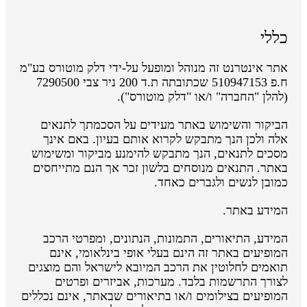
כללי
אתר אינטרנט זה מנוהל ומופעל על-ידי דלק מוטורס בע"מ
ח.פ 510947153 שכתובתה ת.ד 200 ניר צבי 7290500
(להלן "החברה" ו/או "דלק מוטורס").
הביקור והשימוש באתר מעידים על הסכמתך לתנאים
אלה ולכן הנך מתבקש לקרוא אותם בעיון. באם אינך
מסכים לתנאים, הנך מתבקש להימנע מביקור ומשימוש
באתר. התנאים מנוסחים בלשון זכר אך הנם מתייחסים
כמובן לנשים ולגברים כאחד.
המידע באתר.
המידע, התיאורים, התמונות, הנתונים, ומפרטי הרכב
המופיעים באתר זה הינם בעלי אופי בינלאומי, אינם
תואמים לחלוטין את הרכב המיובא לישראל והם מוצגים
לצורך התרשמות בלבד. מערכות, אביזרים ופרטים
המופיעים בצילומים ו/או בתיאורים שבאתר, אינם נכללים