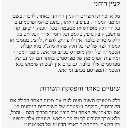
קניין רוחני
מלוא זכויות היוצרים והקניין הרוחני באתר, לרבות בשם
וסימני המסחר, בעיצוב האתר, בתכנים המתפרסמים בו
על ידי דלק מוטורס או מטעמה ובכל תוכנה, יישום, קוד
מחשב, קובץ גרפי, טקסט וכל חומר אחר הכלולים בו,
דלק מוטורס בלבד. אין להעתיק, להפיץ, להציג בפומבי או
למסור לצד שלישי כל חלק שהוא מהנ"ל בלא קבלת
הסכמתה של דלק מוטורס בכתב ומראש. סימני המסחר
ומודעות הפרסומת של מפרסמים באתר הם קניינם של
מפרסמים אלה בלבד. גם בהם אין לעשות שימוש בלא
הסכמת המפרסם בכתב ומראש.
שינויים באתר והפסקת השירות
דלק מוטורס תשנה מעת לעת את מבנה האתר הכולל את
השירותים, היקפם וזמינותם של השירותים הניתנים בו,
את מראהו של האתר וכל היבט אחר הכרוך בהם – והכל,
בלא צורך להודיע לך על כך מראש. שינויים אלה יבוצעו,
בין השאר, בהתחשב באופי הדינמי של האינטרנט