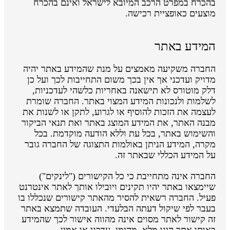
בהכרח במפרט הרכב המיובא לישראל ואינם בהכרח
מוצעים כאופציית רכישה.
המידע באתר
החברה משקיעה מאמצים על מנת שהמידע באתר יהיה
מדויק ועדכני אך אין בכך משום התחייבות לכך ועל כן
דלק מוטורס לא תישאנה באחריות כלשהי לעדכניות,
לשלמות ולנכונות המידע המצוי באתר. החברה שומרת
לעצמה את הזכות להוסיף או לגרוע, לתקן או לשנות את
מבנה האתר, את המידע המוצג באתר ואת תנאי הביקור
והשימוש באתר, בכל עת וללא הודעה מוקדמת. בכל
מקרה, המידע הניתן באולמות התצוגה של החברה גובר
על המידע הכללי שבאתר זה.
החברה אינה מתחייבת כי כל הקישורים ("לינקים")
שיימצאו באתר יהיו תקינים ויובילו אותך לאתר אינטרנט
פעיל. החברה רשאית להסיר מהאתר קישורים שנכללו בו
בעבר לפי שיקול דעתה הבלעדי. העובדה שתמצא באתר
זה קישור לאתר מסוים אינה מהווה אישור לכך שהמידע
באותו אתר הינו מלא, מהימן, עדכני או אמין.