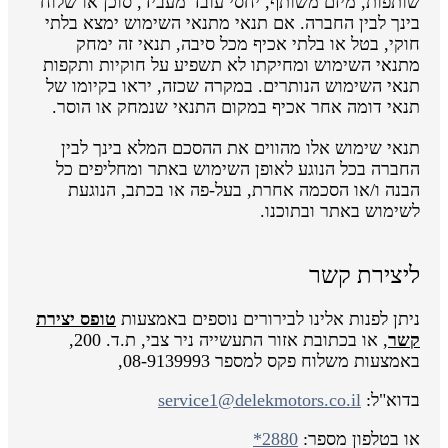
שותפות, מיזם משותף, יחסי עובד מעביד, סוכן או שלוח
בינך לבין החברה. אם תנאי מתנאי השימוש ימצא בלתי
חוקי, בטל או בלתי אכיף מכל סיבה, תנאי זה ימחק
מתנאי השימוש ומחיקתו לא תשפיע על חוקיות ותקפות
תנאי השימוש הנותרים. במקרה שכזה, יראו בקיומו של
תנאי דומה אחר אכיף במקום התנאי שנמחק או הוסר.
תנאי שימוש אלו מהווים את ההסכם המלא בינך לבין
החברה בכל הנוגע לאופן השימוש באתר ומחליפים כל
הבנה ו/או הסכמה אחרת, בעל-פה או בכתב, הנוגעת
לשימוש באתר ובתוכנו.
ליצירת קשר
ניתן לפנות אלינו לבירורים נוספים באמצעות
טופס יצירת
קשר
, או בכתובת אזור התעשייה ניר צבי, ת.ד. 200,
באמצעות משלוח פקס למספר 08-9139993,
בדוא"ל:
service1@delekmotors.co.il
או בטלפון מספר:
*2880