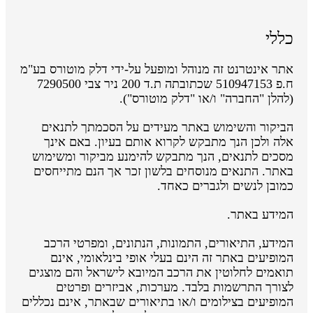
כללי
אתר אינטרנט זה מנוהל ומופעל על-ידי דלק מוטורס בע"מ
ח.פ 510947153 שכתובתה ת.ד 200 ניר צבי 7290500
(להלן "החברה" ו/או "דלק מוטורס").
הביקור והשימוש באתר מעידים על הסכמתך לתנאים
אלה ולכן הנך מתבקש לקרוא אותם בעיון. באם אינך
מסכים לתנאים, הנך מתבקש להימנע מביקור ומשימוש
באתר. התנאים מנוסחים בלשון זכר אך הנם מתייחסים
כמובן לנשים ולגברים כאחד.
המידע באתר.
המידע, התיאורים, התמונות, הנתונים, ומפרטי הרכב
המופיעים באתר זה הינם בעלי אופי בינלאומי, אינם
תואמים לחלוטין את הרכב המיובא לישראל והם מוצגים
לצורך התרשמות בלבד. מערכות, אביזרים ופרטים
המופיעים בצילומים ו/או בתיאורים שבאתר, אינם נכללים