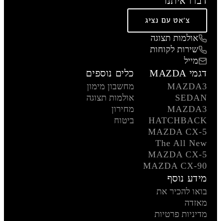
דברו איתנו
צ'אט עם נציג
אולמות תצוגה
שירות לקוחות
מייל
דגמי MAZDA
כלים נוספים
MAZDA3
מחשבון מימון
SEDAN
אולמות תצוגה
MAZDA3
מחירון
HATCHBACK
ביטוח
MAZDA CX-5
The All New
MAZDA CX-5
MAZDA CX-90
מידע נוסף
בואו להכיר את
מאזדה
מדיניות פרטיות