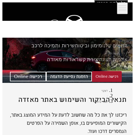
דלג לתוכן המרכזי
הדגמים שלנו
מימון וביטוח
שירות ותמיכה לרכב
אולמות תצוגה
יצירת קשר
אודות מאזדה
הזמנת נסיעת הדגמה
רכישה Online
רכישה Online
ראשי
תנאי הביקור והשימוש באתר מאזדה
תנאי שימוש
ריכזנו לך את כל מה שחשוב לדעת על המידע המוצג באתר,
הקישורים המופיעים בו, אופן השמירה על הפרטים
הנמסרים דרכו ועוד.