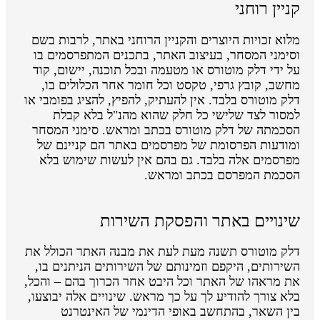
קניין רוחני
מלוא זכויות היוצרים והקניין הרוחני באתר, לרבות בשם
וסימני המסחר, בעיצוב האתר, בתכנים המתפרסמים בו
על ידי דלק מוטורס או מטעמה ובכל תוכנה, יישום, קוד
מחשב, קובץ גרפי, טקסט וכל חומר אחר הכלולים בו,
דלק מוטורס בלבד. אין להעתיק, להפיץ, להציג בפומבי או
למסור לצד שלישי כל חלק שהוא מהנ"ל בלא קבלת
הסכמתה של דלק מוטורס בכתב ומראש. סימני המסחר
ומודעות הפרסומת של מפרסמים באתר הם קניינם של
מפרסמים אלה בלבד. גם בהם אין לעשות שימוש בלא
הסכמת המפרסם בכתב ומראש.
שינויים באתר והפסקת השירות
דלק מוטורס תשנה מעת לעת את מבנה האתר הכולל את
השירותים, היקפם וזמינותם של השירותים הניתנים בו,
את מראהו של האתר וכל היבט אחר הכרוך בהם – והכל,
בלא צורך להודיע לך על כך מראש. שינויים אלה יבוצעו,
בין השאר, בהתחשב באופי הדינמי של האינטרנט