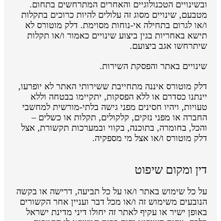
ובשינויים הטכנולוגיים והאחרים המתרחשים בתחום.
מטבעם, שינויים מסוג זה עלולים להיות כרוכים בתקלות
ו/או לגרום בתחילה אי-נוחות מסוימת. דלק מוטורס לא
תישא באחריות בגין ביצוע שינויים כאמור ו/או תקלות
שיתרחשו אגב ביצועם.
שינויים באתר והפסקת השירות.
דלק מוטורס איננה מתחייבת ששירותי האתר לא יופרעו,
יינתנו כסדרם או ללא הפסקות, יתקיימו בבטחה וללא
טעויות, ויהיו חסינים מפני גישה בלתי-מורשית למחשבי
החברה או מפני נזקים, קלקולים, תקלות או כשלים –
והכל, בחומרה, בתוכנה, בקווי ובמערכות תקשורת, אצל
דלק מוטורס ו/או אצל מי מספקיה.
דין ומקום שיפוט
על כל שימוש באתר ו/או על כל תביעה, דרישה או בקשה
הנובעים משימוש זה ו/או מכל דבר ועניין אחר הקשורים
באופן ישיר או עקיף לאתר זה יחולו דיני מדינת ישראל