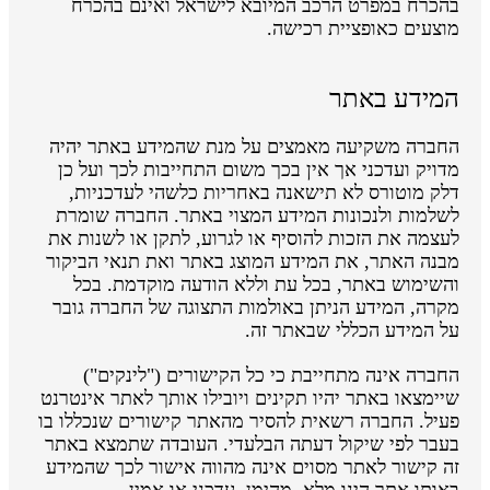
בהכרח במפרט הרכב המיובא לישראל ואינם בהכרח
מוצעים כאופציית רכישה.
המידע באתר
החברה משקיעה מאמצים על מנת שהמידע באתר יהיה
מדויק ועדכני אך אין בכך משום התחייבות לכך ועל כן
דלק מוטורס לא תישאנה באחריות כלשהי לעדכניות,
לשלמות ולנכונות המידע המצוי באתר. החברה שומרת
לעצמה את הזכות להוסיף או לגרוע, לתקן או לשנות את
מבנה האתר, את המידע המוצג באתר ואת תנאי הביקור
והשימוש באתר, בכל עת וללא הודעה מוקדמת. בכל
מקרה, המידע הניתן באולמות התצוגה של החברה גובר
על המידע הכללי שבאתר זה.
החברה אינה מתחייבת כי כל הקישורים ("לינקים")
שיימצאו באתר יהיו תקינים ויובילו אותך לאתר אינטרנט
פעיל. החברה רשאית להסיר מהאתר קישורים שנכללו בו
בעבר לפי שיקול דעתה הבלעדי. העובדה שתמצא באתר
זה קישור לאתר מסוים אינה מהווה אישור לכך שהמידע
באותו אתר הינו מלא, מהימן, עדכני או אמין.