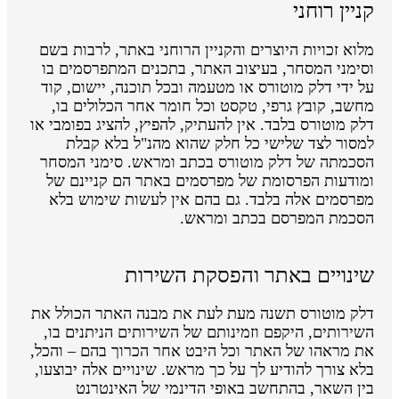
קניין רוחני
מלוא זכויות היוצרים והקניין הרוחני באתר, לרבות בשם
וסימני המסחר, בעיצוב האתר, בתכנים המתפרסמים בו
על ידי דלק מוטורס או מטעמה ובכל תוכנה, יישום, קוד
מחשב, קובץ גרפי, טקסט וכל חומר אחר הכלולים בו,
דלק מוטורס בלבד. אין להעתיק, להפיץ, להציג בפומבי או
למסור לצד שלישי כל חלק שהוא מהנ"ל בלא קבלת
הסכמתה של דלק מוטורס בכתב ומראש. סימני המסחר
ומודעות הפרסומת של מפרסמים באתר הם קניינם של
מפרסמים אלה בלבד. גם בהם אין לעשות שימוש בלא
הסכמת המפרסם בכתב ומראש.
שינויים באתר והפסקת השירות
דלק מוטורס תשנה מעת לעת את מבנה האתר הכולל את
השירותים, היקפם וזמינותם של השירותים הניתנים בו,
את מראהו של האתר וכל היבט אחר הכרוך בהם – והכל,
בלא צורך להודיע לך על כך מראש. שינויים אלה יבוצעו,
בין השאר, בהתחשב באופי הדינמי של האינטרנט