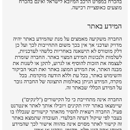
בהכרח במפרט הרכב המיובא לישראל ואינם בהכרח
מוצעים כאופציית רכישה.
המידע באתר
החברה משקיעה מאמצים על מנת שהמידע באתר יהיה
מדויק ועדכני אך אין בכך משום התחייבות לכך ועל כן
דלק מוטורס לא תישאנה באחריות כלשהי לעדכניות,
לשלמות ולנכונות המידע המצוי באתר. החברה שומרת
לעצמה את הזכות להוסיף או לגרוע, לתקן או לשנות את
מבנה האתר, את המידע המוצג באתר ואת תנאי הביקור
והשימוש באתר, בכל עת וללא הודעה מוקדמת. בכל
מקרה, המידע הניתן באולמות התצוגה של החברה גובר
על המידע הכללי שבאתר זה.
החברה אינה מתחייבת כי כל הקישורים ("לינקים")
שיימצאו באתר יהיו תקינים ויובילו אותך לאתר אינטרנט
פעיל. החברה רשאית להסיר מהאתר קישורים שנכללו בו
בעבר לפי שיקול דעתה הבלעדי. העובדה שתמצא באתר
זה קישור לאתר מסוים אינה מהווה אישור לכך שהמידע
באותו אתר הינו מלא, מהימן, עדכני או אמין.