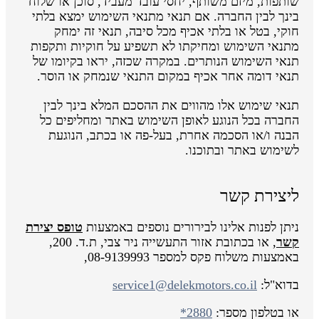
שותפות, מיזם משותף, יחסי עובד מעביד, סוכן או שלוח
בינך לבין החברה. אם תנאי מתנאי השימוש ימצא בלתי
חוקי, בטל או בלתי אכיף מכל סיבה, תנאי זה ימחק
מתנאי השימוש ומחיקתו לא תשפיע על חוקיות ותקפות
תנאי השימוש הנותרים. במקרה שכזה, יראו בקיומו של
תנאי דומה אחר אכיף במקום התנאי שנמחק או הוסר.
תנאי שימוש אלו מהווים את ההסכם המלא בינך לבין
החברה בכל הנוגע לאופן השימוש באתר ומחליפים כל
הבנה ו/או הסכמה אחרת, בעל-פה או בכתב, הנוגעת
לשימוש באתר ובתוכנו.
ליצירת קשר
ניתן לפנות אלינו לבירורים נוספים באמצעות
טופס יצירת
קשר
, או בכתובת אזור התעשייה ניר צבי, ת.ד. 200,
באמצעות משלוח פקס למספר 08-9139993,
בדוא"ל:
service1@delekmotors.co.il
או בטלפון מספר:
*2880