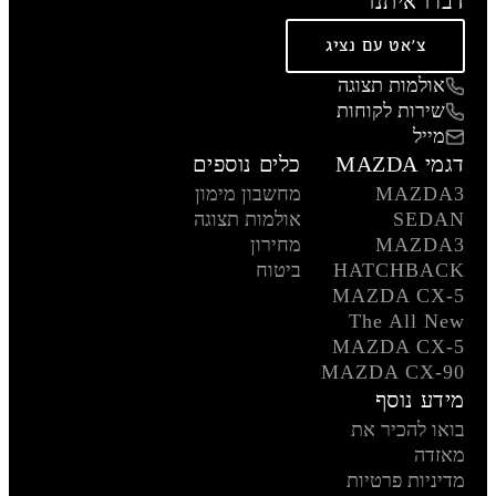
דברו איתנו
צ'אט עם נציג
אולמות תצוגה
שירות לקוחות
מייל
דגמי MAZDA
כלים נוספים
MAZDA3
מחשבון מימון
SEDAN
אולמות תצוגה
MAZDA3
מחירון
HATCHBACK
ביטוח
MAZDA CX-5
The All New
MAZDA CX-5
MAZDA CX-90
מידע נוסף
בואו להכיר את
מאזדה
מדיניות פרטיות