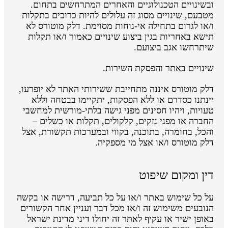
ובשינויים הטכנולוגיים והאחרים המתרחשים בתחום.
מטבעם, שינויים מסוג זה עלולים להיות כרוכים בתקלות
ו/או לגרום בתחילה אי-נוחות מסוימת. דלק מוטורס לא
תישא באחריות בגין ביצוע שינויים כאמור ו/או תקלות
שיתרחשו אגב ביצועם.
שינויים באתר והפסקת השירות.
דלק מוטורס איננה מתחייבת ששירותי האתר לא יופרעו,
יינתנו כסדרם או ללא הפסקות, יתקיימו בבטחה וללא
טעויות, ויהיו חסינים מפני גישה בלתי-מורשית למחשבי
החברה או מפני נזקים, קלקולים, תקלות או כשלים –
והכל, בחומרה, בתוכנה, בקווי ובמערכות תקשורת, אצל
דלק מוטורס ו/או אצל מי מספקיה.
דין ומקום שיפוט
על כל שימוש באתר ו/או על כל תביעה, דרישה או בקשה
הנובעים משימוש זה ו/או מכל דבר ועניין אחר הקשורים
באופן ישיר או עקיף לאתר זה יחולו דיני מדינת ישראל