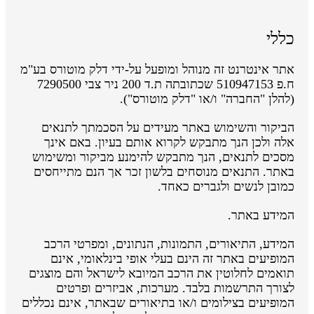
כללי
אתר אינטרנט זה מנוהל ומופעל על-ידי דלק מוטורס בע"מ
ח.פ 510947153 שכתובתה ת.ד 200 ניר צבי 7290500
(להלן "החברה" ו/או "דלק מוטורס").
הביקור והשימוש באתר מעידים על הסכמתך לתנאים
אלה ולכן הנך מתבקש לקרוא אותם בעיון. באם אינך
מסכים לתנאים, הנך מתבקש להימנע מביקור ומשימוש
באתר. התנאים מנוסחים בלשון זכר אך הנם מתייחסים
כמובן לנשים ולגברים כאחד.
המידע באתר.
המידע, התיאורים, התמונות, הנתונים, ומפרטי הרכב
המופיעים באתר זה הינם בעלי אופי בינלאומי, אינם
תואמים לחלוטין את הרכב המיובא לישראל והם מוצגים
לצורך התרשמות בלבד. מערכות, אביזרים ופרטים
המופיעים בצילומים ו/או בתיאורים שבאתר, אינם נכללים