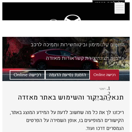
דלג לתוכן המרכזי
הדגמים שלנו
מימון וביטוח
שירות ותמיכה לרכב
אולמות תצוגה
יצירת קשר
אודות מאזדה
הזמנת נסיעת הדגמה
רכישה Online
רכישה Online
ראשי
תנאי הביקור והשימוש באתר מאזדה
תנאי שימוש
ריכזנו לך את כל מה שחשוב לדעת על המידע המוצג באתר,
הקישורים המופיעים בו, אופן השמירה על הפרטים
הנמסרים דרכו ועוד.