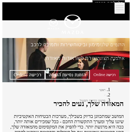
דלג לתוכן המרכזי
הדגמים שלנו
מימון וביטוח
שירות ותמיכה לרכב
אולמות תצוגה
יצירת קשר
אודות מאזדה
הזמנת נסיעת הדגמה
רכישה Online
רכישה Online
ראשי
סרטוני הדרכה ותפעול
המאזדה שלך, נעים להכיר
המושב שמתכוונן בדיוק בשבילך, מערכות הבטיחות האקטיביות
שיגנו עליך ומערך התקשורת החכם - ככל שמכירים אותה יותר,
ככה היא מרגשת יותר. כדי להפיק את המקסימום מהמאזדה שלך,