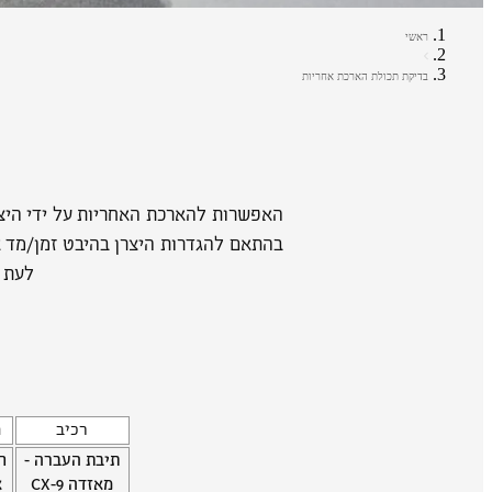
ראשי
בדיקת תכולת הארכת אחריות
האפשרות להארכת האחריות על ידי היצר
בהתאם להגדרות היצרן בהיבט זמן/מד א
לעת ע
רכיב
ת
תיבת העברה -
ח
מאזדה CX-9
א