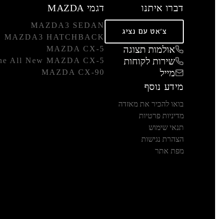
דברו איתנו
דגמי MAZDA
MAZDA3 SEDAN
צ'אט עם נציג
MAZDA3 HATCHBACK
אולמות תצוגה
MAZDA CX-5
שירות לקוחות
he All New MAZDA CX-5
מייל
MAZDA CX-90
מידע נוסף
בואו להכיר את מאזדה
מדיניות פרטיות
תנאי שימוש
הצהרת נגישות
מפת אתר