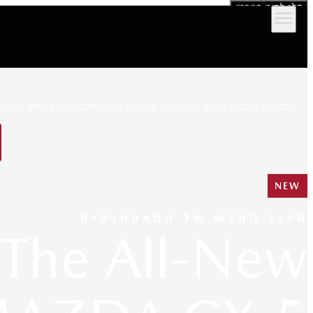
דלג לתוכן המרכזי
הדגמים שלנו
אולמות תצוגה
מימון וביטוח
שירות ותמיכה לרכב
יצירת קש
NEW
הדור החדש של המאסטרפיס
The All-New