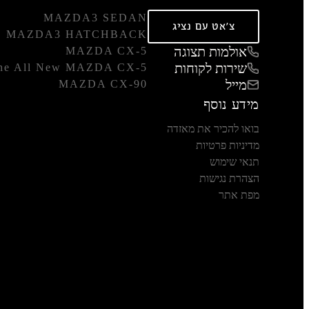
MAZDA3 SEDAN
צ'אט עם נציג
MAZDA3 HATCHBACK
אולמות תצוגה
MAZDA CX-5
שירות לקוחות
he All New MAZDA CX-5
מייל
MAZDA CX-90
מידע נוסף
בואו להכיר את מאזדה
מדיניות פרטיות
תנאי שימוש
הצהרת נגישות
מפת אתר