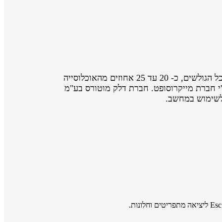
אתר אינטרנט נגיש הוא אתר המאפשר לאנשים עם מוגבלות ולאנשים מבוגרים לגלוש באותה רמה של יעילות והנאה ככל הגולשים, כ- 20 עד 25 אחוזים מהאוכלוסייה
קשיי שימוש באינטרנט ועשויים להיטיב מתכני אינטרנט נגישים יותר, כך על פי מחקר שנערך בשנת 2003 ע"י חברת מייקרוסופט. חברת דלק מוטורס בע"מ
 לשימוש במחשב.