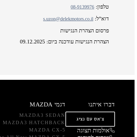
טלפון:
08-9139976
דוא”ל:
s.uzon@delekmotors.co.il
פרסום הצהרת הנגישות
הצהרת הנגישות עודכנה ביום: 09.12.2025
דברו איתנו
דגמי MAZDA
MAZDA3 SEDAN
צ'אט עם נציג
MAZDA3 HATCHBACK
אולמות תצוגה
MAZDA CX-5