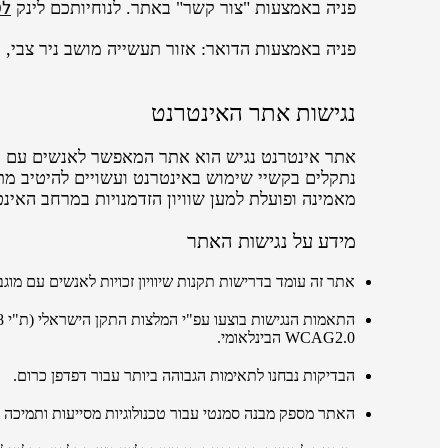
לט
פניה באמצעות "צור קשר" באתר. לנוחיותכם לינק
פניה באמצעות הדואר: אזור תעשייה מושב ניר צבי, ת.ד 200, 500
נגישות אתר האינטרנט
מאמינה ופועלת למען שוויון הזדמנויות במרחב האינט
מידע על נגישות האתר
אתר זה עומד בדרישות תקנות שיוויון זכויות לאנשים עם מוגבלו
התאמות הנגישות בוצעו
עפ"י
המלצות התקן הישראלי
(ת"י 5568)
WCAG2.0 הבינלאומי.
הבדיקות נבחנו לתאימות הגבוהה ביותר עבור דפדפן כרום.
האתר מספק מבנה סמנטי עבור טכנולוגיות מסייעות ותמיכה בדפוס השימוש המק