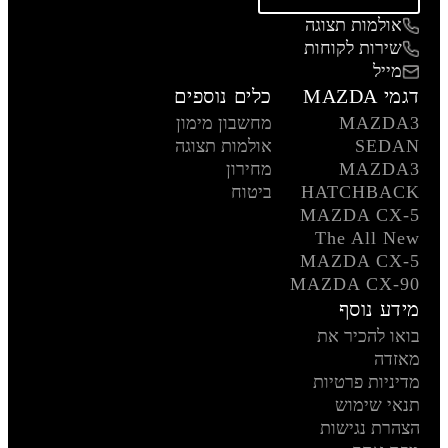
אולמות תצוגה
שירות לקוחות
מייל
דגמי MAZDA
כלים נוספים
MAZDA3
מחשבון מימון
SEDAN
אולמות תצוגה
MAZDA3
מחירון
HATCHBACK
ביטוח
MAZDA CX-5
The All New
MAZDA CX-5
MAZDA CX-90
מידע נוסף
בואו להכיר את
מאזדה
מדיניות פרטיות
תנאי שימוש
הצהרת נגישות