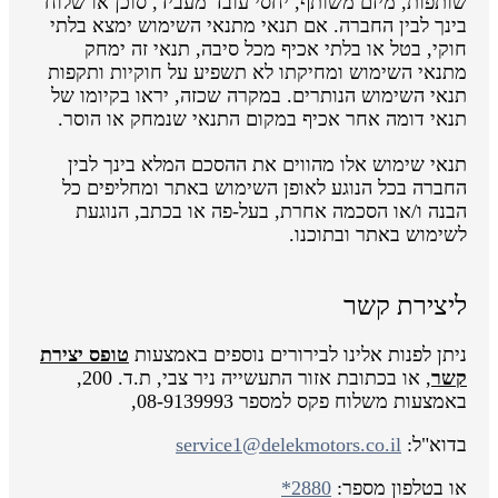
שותפות, מיזם משותף, יחסי עובד מעביד, סוכן או שלוח
בינך לבין החברה. אם תנאי מתנאי השימוש ימצא בלתי
חוקי, בטל או בלתי אכיף מכל סיבה, תנאי זה ימחק
מתנאי השימוש ומחיקתו לא תשפיע על חוקיות ותקפות
תנאי השימוש הנותרים. במקרה שכזה, יראו בקיומו של
תנאי דומה אחר אכיף במקום התנאי שנמחק או הוסר.
תנאי שימוש אלו מהווים את ההסכם המלא בינך לבין
החברה בכל הנוגע לאופן השימוש באתר ומחליפים כל
הבנה ו/או הסכמה אחרת, בעל-פה או בכתב, הנוגעת
לשימוש באתר ובתוכנו.
ליצירת קשר
ניתן לפנות אלינו לבירורים נוספים באמצעות
טופס יצירת
קשר
, או בכתובת אזור התעשייה ניר צבי, ת.ד. 200,
באמצעות משלוח פקס למספר 08-9139993,
בדוא"ל:
service1@delekmotors.co.il
או בטלפון מספר:
*2880