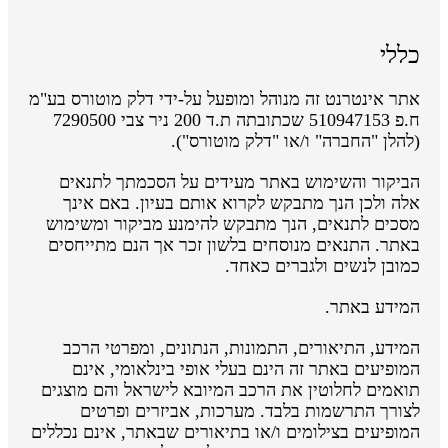
כללי
אתר אינטרנט זה מנוהל ומופעל על-ידי דלק מוטורס בע"מ
ח.פ 510947153 שכתובתה ת.ד 200 ניר צבי 7290500
(להלן "החברה" ו/או "דלק מוטורס").
הביקור והשימוש באתר מעידים על הסכמתך לתנאים
אלה ולכן הנך מתבקש לקרוא אותם בעיון. באם אינך
מסכים לתנאים, הנך מתבקש להימנע מביקור ומשימוש
באתר. התנאים מנוסחים בלשון זכר אך הנם מתייחסים
כמובן לנשים ולגברים כאחד.
המידע באתר.
המידע, התיאורים, התמונות, הנתונים, ומפרטי הרכב
המופיעים באתר זה הינם בעלי אופי בינלאומי, אינם
תואמים לחלוטין את הרכב המיובא לישראל והם מוצגים
לצורך התרשמות בלבד. מערכות, אביזרים ופרטים
המופיעים בצילומים ו/או בתיאורים שבאתר, אינם נכללים