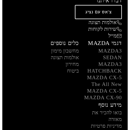
דברו איתנו
צ'אט עם נציג
אולמות תצוגה
שירות לקוחות
מייל
דגמי MAZDA
כלים נוספים
MAZDA3
מחשבון מימון
SEDAN
אולמות תצוגה
MAZDA3
מחירון
HATCHBACK
ביטוח
MAZDA CX-5
The All New
MAZDA CX-5
MAZDA CX-90
מידע נוסף
בואו להכיר את
מאזדה
מדיניות פרטיות