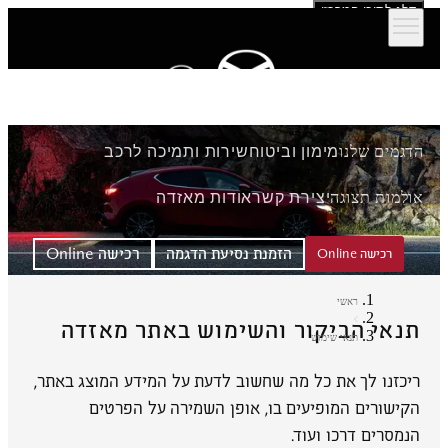
דלג לתוכן המרכזי
הדגמים שלנו
מימון וביטוח
שירות ותמיכה לרכב
אולמות תצוגה
יצירת קשר
אודות מאזדה
הזמנת נסיעת הדגמה
רכישה Online
רכישה Online
ראשי
תנאי הביקור והשימוש באתר מאזדה
תנאי שימוש
ריכזנו לך את כל מה שחשוב לדעת על המידע המוצג באתר,
הקישורים המופיעים בו, אופן השמירה על הפרטים
הנמסרים דרכו ועוד.