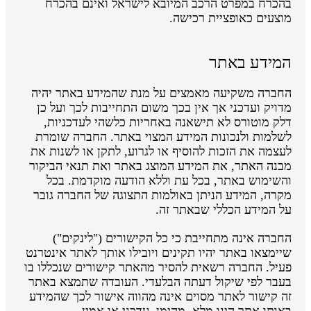
בהכרח במפרט הרכב המיובא לישראל ואינם בהכרח
מוצעים כאופציית רכישה.
המידע באתר
החברה משקיעה מאמצים על מנת שהמידע באתר יהיה
מדויק ועדכני אך אין בכך משום התחייבות לכך ועל כן
דלק מוטורס לא תישאנה באחריות כלשהי לעדכניות,
לשלמות ולנכונות המידע המצוי באתר. החברה שומרת
לעצמה את הזכות להוסיף או לגרוע, לתקן או לשנות את
מבנה האתר, את המידע המוצג באתר ואת תנאי הביקור
והשימוש באתר, בכל עת וללא הודעה מוקדמת. בכל
מקרה, המידע הניתן באולמות התצוגה של החברה גובר
על המידע הכללי שבאתר זה.
החברה אינה מתחייבת כי כל הקישורים ("לינקים")
שיימצאו באתר יהיו תקינים ויובילו אותך לאתר אינטרנט
פעיל. החברה רשאית להסיר מהאתר קישורים שנכללו בו
בעבר לפי שיקול דעתה הבלעדי. העובדה שתמצא באתר
זה קישור לאתר מסוים אינה מהווה אישור לכך שהמידע
באותו אתר הינו מלא, מהימן, עדכני או אמין.