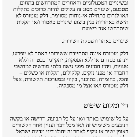
ובשינויים הטכנולוגיים והאחרים המתרחשים בתחום.
מטבעם, שינויים מסוג זה עלולים להיות כרוכים בתקלות
ו/או לגרום בתחילה אי-נוחות מסוימת. דלק מוטורס לא
תישא באחריות בגין ביצוע שינויים כאמור ו/או תקלות
שיתרחשו אגב ביצועם.
שינויים באתר והפסקת השירות.
דלק מוטורס איננה מתחייבת ששירותי האתר לא יופרעו,
יינתנו כסדרם או ללא הפסקות, יתקיימו בבטחה וללא
טעויות, ויהיו חסינים מפני גישה בלתי-מורשית למחשבי
החברה או מפני נזקים, קלקולים, תקלות או כשלים –
והכל, בחומרה, בתוכנה, בקווי ובמערכות תקשורת, אצל
דלק מוטורס ו/או אצל מי מספקיה.
דין ומקום שיפוט
על כל שימוש באתר ו/או על כל תביעה, דרישה או בקשה
הנובעים משימוש זה ו/או מכל דבר ועניין אחר הקשורים
באופן ישיר או עקיף לאתר זה יחולו דיני מדינת ישראל