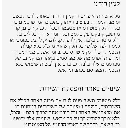
קניין רוחני
מלוא זכויות היוצרים והקניין הרוחני באתר, לרבות בשם
וסימני המסחר, בעיצוב האתר, בתכנים המתפרסמים בו
על ידי דלק מוטורס או מטעמה ובכל תוכנה, יישום, קוד
מחשב, קובץ גרפי, טקסט וכל חומר אחר הכלולים בו,
דלק מוטורס בלבד. אין להעתיק, להפיץ, להציג בפומבי או
למסור לצד שלישי כל חלק שהוא מהנ"ל בלא קבלת
הסכמתה של דלק מוטורס בכתב ומראש. סימני המסחר
ומודעות הפרסומת של מפרסמים באתר הם קניינם של
מפרסמים אלה בלבד. גם בהם אין לעשות שימוש בלא
הסכמת המפרסם בכתב ומראש.
שינויים באתר והפסקת השירות
דלק מוטורס תשנה מעת לעת את מבנה האתר הכולל את
השירותים, היקפם וזמינותם של השירותים הניתנים בו,
את מראהו של האתר וכל היבט אחר הכרוך בהם – והכל,
בלא צורך להודיע לך על כך מראש. שינויים אלה יבוצעו,
בין השאר, בהתחשב באופי הדינמי של האינטרנט