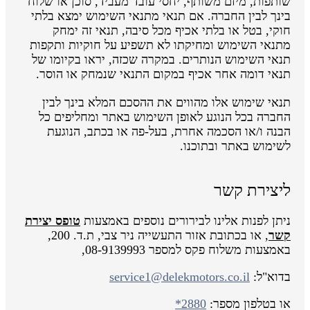
שותפות, מיזם משותף, יחסי עובד מעביד, סוכן או שלוח
בינך לבין החברה. אם תנאי מתנאי השימוש ימצא בלתי
חוקי, בטל או בלתי אכיף מכל סיבה, תנאי זה ימחק
מתנאי השימוש ומחיקתו לא תשפיע על חוקיות ותקפות
תנאי השימוש הנותרים. במקרה שכזה, יראו בקיומו של
תנאי דומה אחר אכיף במקום התנאי שנמחק או הוסר.
תנאי שימוש אלו מהווים את ההסכם המלא בינך לבין
החברה בכל הנוגע לאופן השימוש באתר ומחליפים כל
הבנה ו/או הסכמה אחרת, בעל-פה או בכתב, הנוגעת
לשימוש באתר ובתוכנו.
ליצירת קשר
ניתן לפנות אלינו לבירורים נוספים באמצעות
טופס יצירת
קשר
, או בכתובת אזור התעשייה ניר צבי, ת.ד. 200,
באמצעות משלוח פקס למספר 08-9139993,
בדוא"ל:
service1@delekmotors.co.il
או בטלפון מספר:
*2880