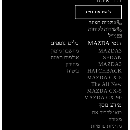
דברו איתנו
צ'אט עם נציג
אולמות תצוגה
שירות לקוחות
מייל
דגמי MAZDA
כלים נוספים
MAZDA3
מחשבון מימון
SEDAN
אולמות תצוגה
MAZDA3
מחירון
HATCHBACK
ביטוח
MAZDA CX-5
The All New
MAZDA CX-5
MAZDA CX-90
מידע נוסף
בואו להכיר את
מאזדה
מדיניות פרטיות