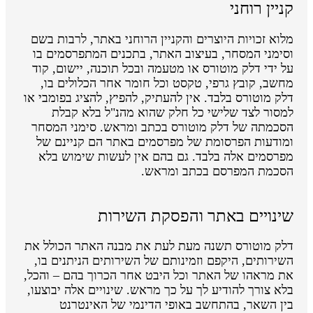
קניין רוחני
מלוא זכויות היוצרים והקניין הרוחני באתר, לרבות בשם
וסימני המסחר, בעיצוב האתר, בתכנים המתפרסמים בו
על ידי דלק מוטורס או מטעמה ובכל תוכנה, יישום, קוד
מחשב, קובץ גרפי, טקסט וכל חומר אחר הכלולים בו,
דלק מוטורס בלבד. אין להעתיק, להפיץ, להציג בפומבי או
למסור לצד שלישי כל חלק שהוא מהנ"ל בלא קבלת
הסכמתה של דלק מוטורס בכתב ומראש. סימני המסחר
ומודעות הפרסומת של מפרסמים באתר הם קניינם של
מפרסמים אלה בלבד. גם בהם אין לעשות שימוש בלא
הסכמת המפרסם בכתב ומראש.
שינויים באתר והפסקת השירות
דלק מוטורס תשנה מעת לעת את מבנה האתר הכולל את
השירותים, היקפם וזמינותם של השירותים הניתנים בו,
את מראהו של האתר וכל היבט אחר הכרוך בהם – והכל,
בלא צורך להודיע לך על כך מראש. שינויים אלה יבוצעו,
בין השאר, בהתחשב באופי הדינמי של האינטרנט