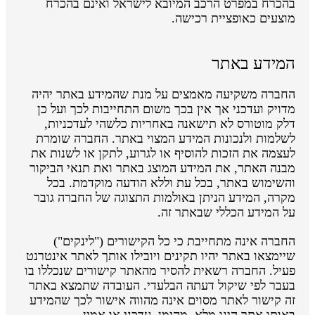
בהכרח במפרט הרכב המיובא לישראל ואינם בהכרח
מוצעים כאופציית רכישה.
המידע באתר
החברה משקיעה מאמצים על מנת שהמידע באתר יהיה
מדויק ועדכני אך אין בכך משום התחייבות לכך ועל כן
דלק מוטורס לא תישאנה באחריות כלשהי לעדכניות,
לשלמות ולנכונות המידע המצוי באתר. החברה שומרת
לעצמה את הזכות להוסיף או לגרוע, לתקן או לשנות את
מבנה האתר, את המידע המוצג באתר ואת תנאי הביקור
והשימוש באתר, בכל עת וללא הודעה מוקדמת. בכל
מקרה, המידע הניתן באולמות התצוגה של החברה גובר
על המידע הכללי שבאתר זה.
החברה אינה מתחייבת כי כל הקישורים ("לינקים")
שיימצאו באתר יהיו תקינים ויובילו אותך לאתר אינטרנט
פעיל. החברה רשאית להסיר מהאתר קישורים שנכללו בו
בעבר לפי שיקול דעתה הבלעדי. העובדה שתמצא באתר
זה קישור לאתר מסוים אינה מהווה אישור לכך שהמידע
באותו אתר הינו מלא, מהימן, עדכני או אמין.