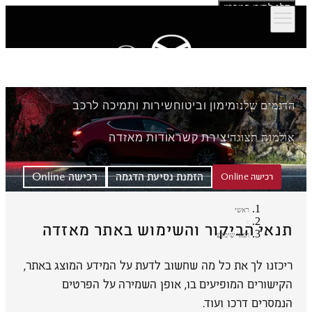
דלג לתוכן המרכזי
הדגמים שלנו
מימון וביטוח
שירות ותמיכה לרכב
אולמות תצוגה
יצירת קשר
אודות מאזדה
הזמנת נסיעת הדגמה
רכישה Online
רכישה Online
ראשי
תנאי הביקור והשימוש באתר מאזדה
תנאי שימוש
ריכזנו לך את כל מה שחשוב לדעת על המידע המוצג באתר,
הקישורים המופיעים בו, אופן השמירה על הפרטים
הנמסרים דרכו ועוד.