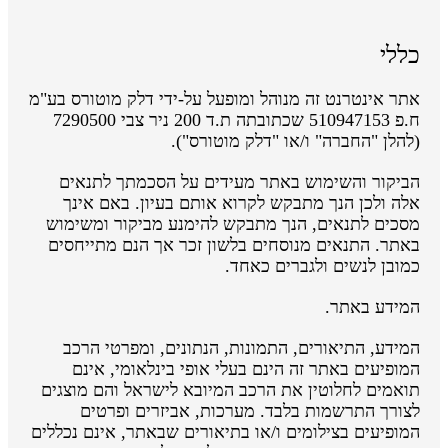
כללי
אתר אינטרנט זה מנוהל ומופעל על-ידי דלק מוטורס בע"מ
ח.פ 510947153 שכתובתה ת.ד 200 ניר צבי 7290500
(להלן "החברה" ו/או "דלק מוטורס").
הביקור והשימוש באתר מעידים על הסכמתך לתנאים
אלה ולכן הנך מתבקש לקרוא אותם בעיון. באם אינך
מסכים לתנאים, הנך מתבקש להימנע מביקור ומשימוש
באתר. התנאים מנוסחים בלשון זכר אך הנם מתייחסים
כמובן לנשים ולגברים כאחד.
המידע באתר.
המידע, התיאורים, התמונות, הנתונים, ומפרטי הרכב
המופיעים באתר זה הינם בעלי אופי בינלאומי, אינם
תואמים לחלוטין את הרכב המיובא לישראל והם מוצגים
לצורך התרשמות בלבד. מערכות, אביזרים ופרטים
המופיעים בצילומים ו/או בתיאורים שבאתר, אינם נכללים