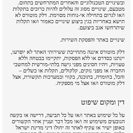
ובשינויים הטכנולוגיים והאחרים המתרחשים בתחום.
מטבעם, שינויים מסוג זה עלולים להיות כרוכים בתקלות
ו/או לגרום בתחילה אי-נוחות מסוימת. דלק מוטורס לא
תישא באחריות בגין ביצוע שינויים כאמור ו/או תקלות
שיתרחשו אגב ביצועם.
שינויים באתר והפסקת השירות.
דלק מוטורס איננה מתחייבת ששירותי האתר לא יופרעו,
יינתנו כסדרם או ללא הפסקות, יתקיימו בבטחה וללא
טעויות, ויהיו חסינים מפני גישה בלתי-מורשית למחשבי
החברה או מפני נזקים, קלקולים, תקלות או כשלים –
והכל, בחומרה, בתוכנה, בקווי ובמערכות תקשורת, אצל
דלק מוטורס ו/או אצל מי מספקיה.
דין ומקום שיפוט
על כל שימוש באתר ו/או על כל תביעה, דרישה או בקשה
הנובעים משימוש זה ו/או מכל דבר ועניין אחר הקשורים
באופן ישיר או עקיף לאתר זה יחולו דיני מדינת ישראל