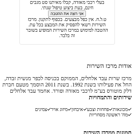
בעלי רכבי מאזדה, קבלו מאיתנו סט מגבים
חינם, בעת ביצוע טיפול שנתי.
אני רוצה את ההטבה
ט.ל.ח. אין כפל מבצעים. בכפוף לתקנון. מרכז
השירות רשאי להפסיק את המבצע בכל עת.
ההטבה למימוש במרכז השירות המופיע בשובר
זה בלבד.
ודות מרכז השירות
רכז שרות עבד אלחלים, הממוקם בכניסה לכפר מנשית זבדה,
החל את פעילותו בשנת 1992. בשנת 2011 הוסמך מטעם חברת
לק מוטורס בע"מ לרכבי מאזדה ופורד. אחמד עבד אלחלים
ירותים והתמחויות
א הבעלים ויחד עימו מנהל בנו, סאלח עבד אלחלים, את
מרכז השרות. צוות מרכז השרות הינו צוות ותיק ומיומן עם 30
מכונאות
פחחות וצבע
איבחון
מיזוג אויר
צמיגים
ות ניסיון ולרובם הסמכות מקצועיות בד בבד עם הדרכות
מח' ראשונה מסחריות
הסמכות מטעם היבואן דלק מוטורס. במרכז השרות מחלקה
מתמחה ברכבי פורד מסחריים המעניקה שרות שנים רבות
רכבי הצבא.
מונות ממרכז השירות