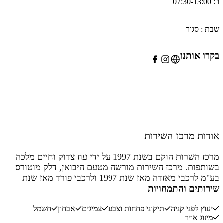
07:30-1
ת : סגור
רו אותנו
ודות מרכז השירות
מרכז השרות הוקם בשנת 1997 על ידי עוז צדוק וחיים מלכה
שותפות. מרכז השירות מורשה מטעם היבואן, דלק מוטורס
בע"מ לרכבי מאזדה מאז שנת 1997 ולרכבי פורד מאז שנת
ירותים והתמחויות
2000. אנחנו מאמינים בשקיפות מלאה- ולכן באתר שלנו תוכלו
צוא את מחירי הטיפולים לכל אחד מדגמי מאזדה ופורד.
יעוץ לפני קניה
תיקוני פחחות וצבע
צמיגים
אבחון
חשמל
חנו מאמינים בשירות- לכן בכניסת הלקוח למרכז השירות,
מיזוג אויר
ווה אתכם ואת רכבכם יועץ שירות צמוד לכל אורך הטיפול