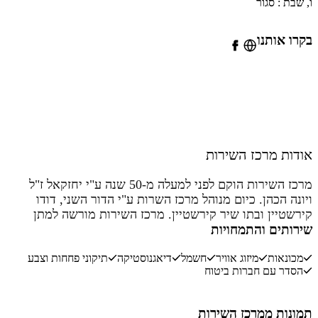
 שבת : סגור
רו אותנו
ודות מרכז השירות
מרכז השירות הוקם לפני למעלה מ-50 שנה ע"י יחזקאל ז"ל
ונה הכהן. כיום מנוהל מרכז השרות ע"י הדור השני, דודו
רשטיין ובתו שיר קירשטיין. מרכז השירות מורשה למתן
ירותים והתמחויות
שירותים לרכבי פורד מאז 1967 ולרכבי מאזדה משנת 1999.
כז השירות שם דגש רב על מקצועיות ותיקון מדוייק כבר
מכונאות
מיזוג אוויר
חשמל
דיאגנוסטיקה
עם הראשונה ומשלב בצוות עובדים ותיקים ובעלי ניסיון
תיקוני פחחות וצבע
הסדר עם חברות ביטוח
ובדים צעירים המשתלבים מול הפן הטכנולוגי ההולך
מתקדם.
מונות ממרכז השירות